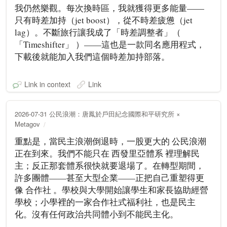
我仍然樂觀。每次換時區，我就獲得更多能量——
只有時差加持（jet boost），從不時差疲憊（jet
lag）。不斷旅行讓我成了「時差調整者」（
「Timeshifter」 ）——這也是一款同名應用程式，
下載後就能加入我們這個時差加持部落。
Link in context
Link
2026-07-31 公民浪潮：唐鳳於戶田紀念國際和平研究所 ×
Metagov
重點是，當民主浪潮倒退時，一股更大的 公民浪潮
正在到來。我們不能只在 西發里亞體系 裡理解民
主；反正那套體系很快就要退場了。在轉型期間，
許多團體——甚至大型企業——正把自己重塑得更
像 合作社 。學校與大學開始讓學生和家長協助經營
學校；小學裡的一家合作社式福利社，也是民主
化。沒有任何政治共同體小到不能民主化。