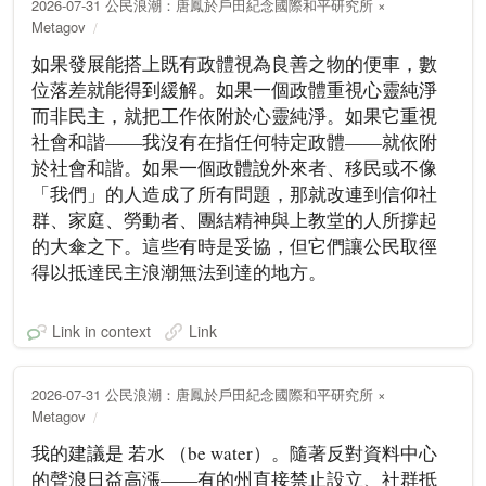
2026-07-31 公民浪潮：唐鳳於戶田紀念國際和平研究所 ×
Metagov
如果發展能搭上既有政體視為良善之物的便車，數
位落差就能得到緩解。如果一個政體重視心靈純淨
而非民主，就把工作依附於心靈純淨。如果它重視
社會和諧——我沒有在指任何特定政體——就依附
於社會和諧。如果一個政體說外來者、移民或不像
「我們」的人造成了所有問題，那就改連到信仰社
群、家庭、勞動者、團結精神與上教堂的人所撐起
的大傘之下。這些有時是妥協，但它們讓公民取徑
得以抵達民主浪潮無法到達的地方。
Link in context
Link
2026-07-31 公民浪潮：唐鳳於戶田紀念國際和平研究所 ×
Metagov
我的建議是 若水 （be water）。隨著反對資料中心
的聲浪日益高漲——有的州直接禁止設立、社群抵