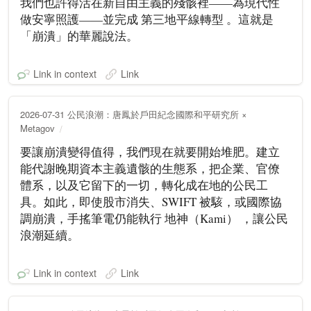
我們也許得活在新自由主義的殘骸裡——為現代性
做安寧照護——並完成 第三地平線轉型 。這就是
「崩潰」的華麗說法。
Link in context
Link
2026-07-31 公民浪潮：唐鳳於戶田紀念國際和平研究所 ×
Metagov
要讓崩潰變得值得，我們現在就要開始堆肥。建立
能代謝晚期資本主義遺骸的生態系，把企業、官僚
體系，以及它留下的一切，轉化成在地的公民工
具。如此，即使股市消失、SWIFT 被駭，或國際協
調崩潰，手搖筆電仍能執行 地神（Kami） ，讓公民
浪潮延續。
Link in context
Link