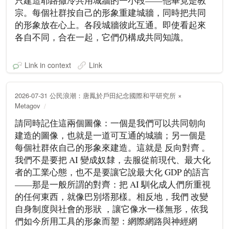
只建造耶路撒冷共用城牆的一小段——他畢竟是教
宗。每個社群按自己的形象重建城牆，同時把共同
的形象放在心上。各段城牆彼此互通。即使看起來
各自不同，合在一起，它們仍構成共同知識。
Link in context
Link
2026-07-31 公民浪潮：唐鳳於戶田紀念國際和平研究所 ×
Metagov
請同時記住這兩個圖像：一個是我們可以共同朝向
建造的圖像，也就是一道可互通的城牆；另一個是
每個社群依自己的形象來建造。這就是 反向對齊 。
我們不是要把 AI 變成奴隸，去服從前現代、最大化
者的工業心態，也不是要讓它說最大化 GDP 的語言
——那是一般所謂的對齊：把 AI 馴化成人們所重視
的任何東西，就像巴別塔那樣。相反地，我們 改變
自身制度與社會的形狀 ，讓它像水一樣無形，依我
們如今所用工具的形象而塑：網際網路與神經網