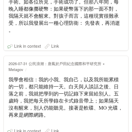
手術。如各位所見，手術成功了。但那八年間，每
晚入睡都像擲硬幣：如果硬幣落下的那一面不對，
我隔天就不會醒來。對孩子而言，這種現實很難承
受，所以我發展出一種心理防衛： 先發表，再消逝
。
Link in context
Link
2026-07-31 公民浪潮：唐鳳於戶田紀念國際和平研究所 ×
Metagov
我學會相信：我的小我、我自己，以及我所能累積
的一切，都只能維持一天。白天與人談話之後、日
落之前，我就把學到的一切記錄下來留給別人。五
歲時，我把每天所學錄在卡式錄音帶上；如果隔天
沒有醒來，別人仍能聽見。接著是軟碟、MO 光碟，
再來是網際網路。
Link in context
Link