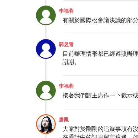
李福蓉
有關於國際松會議決議的部
郭昱青
目前辦理情形都已經遵照辦
謝謝。
李福蓉
接著我們請主席作一下裁示
唐鳳
大家對於剛剛的追蹤事項有
在通話中的訊息留言這邊，