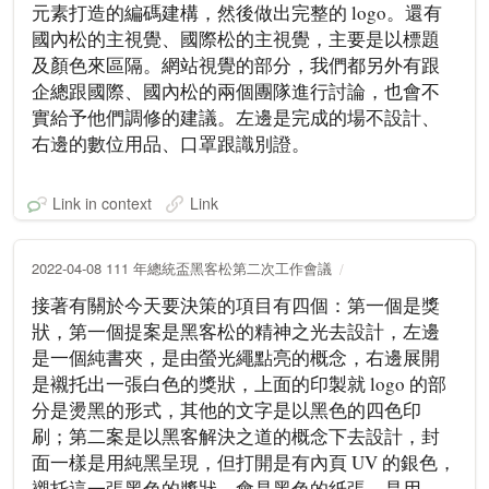
元素打造的編碼建構，然後做出完整的 logo。還有
國內松的主視覺、國際松的主視覺，主要是以標題
及顏色來區隔。網站視覺的部分，我們都另外有跟
企總跟國際、國內松的兩個團隊進行討論，也會不
實給予他們調修的建議。左邊是完成的場不設計、
右邊的數位用品、口罩跟識別證。
Link in context
Link
2022-04-08 111 年總統盃黑客松第二次工作會議
接著有關於今天要決策的項目有四個：第一個是獎
狀，第一個提案是黑客松的精神之光去設計，左邊
是一個純書夾，是由螢光繩點亮的概念，右邊展開
是襯托出一張白色的獎狀，上面的印製就 logo 的部
分是燙黑的形式，其他的文字是以黑色的四色印
刷；第二案是以黑客解決之道的概念下去設計，封
面一樣是用純黑呈現，但打開是有內頁 UV 的銀色，
襯托這一張黑色的獎狀，會是黑色的紙張，是用