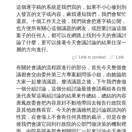
這個逐字稿的系統是我們寫的，如果不小心修到別
人發言的文字或內容，麻煩通知我們，我們會幫忙
還原。十個工作天之後，我們就會把逐字稿公開，
也方便所有關心這個議題的網友，或想要討論這個
案子的任何人，都可以在網路上找到今天的會議討
論了什麼，更可以接著今天會議討論的結果往深一
層的方向進行。
Link in context
Link
有關於會議的流程跟進行的部分，首先今天整個會
議都會交由委外第三方專案顧問張小姐，由她協助
大家一起釐清議題。釐清議題之後，下午我們會做
一個分組討論，這個分組討論最後會請兩組各自推
派代表幫這兩組討論的結果來作總結，總結的內容
唐鳳政委會把內容原封不動地帶回去報告行政院長
及其他政務長官。今天的會議雖然是討論跟諮詢的
性質，在會場上不會有任何具體的裁示，但是在會
後我們會讓它回到行政院的公部門做決策的機制裡
面，由院長跟各部會相關同仁一起來討論今天會議