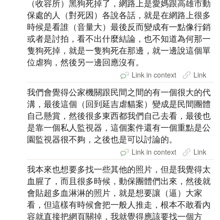
（收容所）黑狗死掉了，網路上是愛媽跟高雄市動
保處的人（對死因）各說各話，就是在網路上很多
時候是看誰（音量大）最後反而變成有一點像行銷
或者是討拍，看不出什麼結論，也不知道為何那一
隻狗死掉，就是一隻狗死在那邊，就一邊說這個單
位虐狗，然後另一邊回應沒有。
Link in context
Link
我們會覺得公家機關跟民間之間的有一個很大的代
溝，最後這個（回到延吉虐貓案）變成是民間團體
自己懸賞，然後很多東西都我們自己去看，最後也
是靠一個私人監視器，這個案件還有一個重點是公
園監視器很不夠，之後也是可以討論的。
Link in context
Link
我本來也想要多找一些其他的照片，但是我覺得太
血腥了，而且很多時候，動保團體們出來，然後就
會貼超多血淋淋的照片，就是想要讓（逼）大家
看，但這樣有時候會把一般人推走，根本不敢看內
容就直接把網頁關掉，我就覺得應該要找一個方