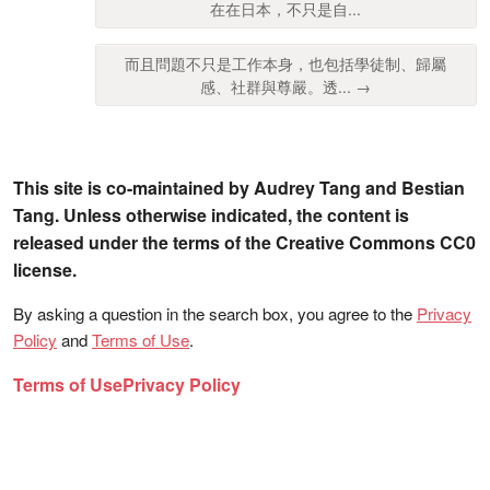
在在日本，不只是自...
而且問題不只是工作本身，也包括學徒制、歸屬
感、社群與尊嚴。透... →
This site is co-maintained by Audrey Tang and Bestian
Tang. Unless otherwise indicated, the content is
released under the terms of the Creative Commons CC0
license.
By asking a question in the search box, you agree to the
Privacy
Policy
and
Terms of Use
.
Terms of Use
Privacy Policy