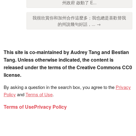
州政府 啟動了 E...
我很欣賞你和加州合作這麼多；我也總是喜歡替我
的州說幾句好話，... →
This site is co-maintained by Audrey Tang and Bestian
Tang. Unless otherwise indicated, the content is
released under the terms of the Creative Commons CC0
license.
By asking a question in the search box, you agree to the
Privacy
Policy
and
Terms of Use
.
Terms of Use
Privacy Policy