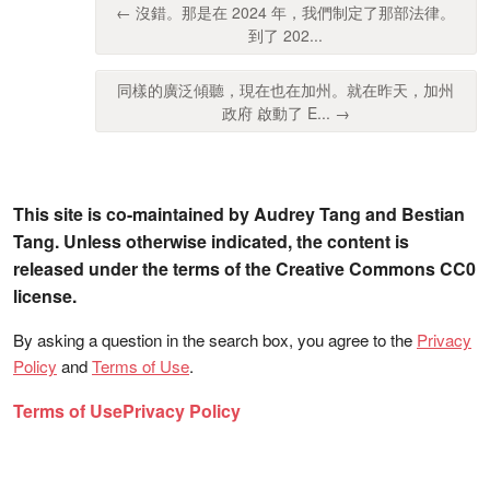
← 沒錯。那是在 2024 年，我們制定了那部法律。
到了 202...
同樣的廣泛傾聽，現在也在加州。就在昨天，加州
政府 啟動了 E... →
This site is co-maintained by Audrey Tang and Bestian
Tang. Unless otherwise indicated, the content is
released under the terms of the Creative Commons CC0
license.
By asking a question in the search box, you agree to the
Privacy
Policy
and
Terms of Use
.
Terms of Use
Privacy Policy