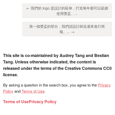
← 我們的 logo 是設計的延伸，打造每年都可以延續
使用獎盃、...
第一個獎盃的部分，我們請設計師這邊來進行簡
報。... →
This site is co-maintained by Audrey Tang and Bestian
Tang. Unless otherwise indicated, the content is
released under the terms of the Creative Commons CC0
license.
By asking a question in the search box, you agree to the
Privacy
Policy
and
Terms of Use
.
Terms of Use
Privacy Policy