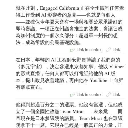
就在此刻，Engaged California 正在全州徵詢任何覺
得工作受到 AI 影響者的意見——也就是每個人
——並確保今年夏天會有一場與相關公眾承諾好的
即時審議。一項正在州議會推進的法案，會讓它成
為加州制度的一個永久部分：超越單一州長的想
法，成為常設的公民基礎設施。
Link in context
Link
在日本，年輕的 AI 工程師安野貴博讀了我們寫的
《多元宇宙》，決定參選東京都知事。他以 VTuber
的形式直播，任何人都可以打電話給他的 AI 版
本，提出政見改善建議，再由他在 YouTube 上向所
有聽眾宣布。
Link in context
Link
他得到超過百分之二的選票。他沒有當選，但他成
立了一個全國性政黨 Team Mirai——未來黨——而
且現在是日本參議院的議員。Team Mirai 也在眾議
院拿下十一席。它現在已經是一股真正的力量，正