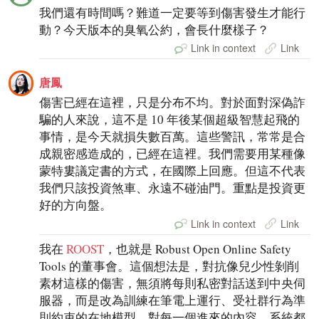
我們還有時間嗎？難道一定要等到傷害發生才能行
動？今天版本的臭氧公約，會長什麼樣子？
Link in context
Link
唐鳳
傷害已經在這裡，只是分布不均。對於面對深偽詐
騙的人來說，這不是 10 年後某個超級智慧起飛的
事情，是今天就損失數百萬。這些警訊，常常是合
成親密感造成的，已經在這裡。我們需要用某種像
蒙特婁議定書的方式，在國際上回應。但這不代表
我們只該投資煞車、永遠不碰油門。重點是投資更
好的方向盤。
Link in context
Link
我在
ROOST
，也就是 Robust Open Online Safety
Tools 的董事會。這個想法是，對抗像兒少性剝削
素材這樣的傷害，無須將每則私密對話送到中央伺
服器，而是改為訓練在筆電上運行、受社群行為準
則約束的在地模型。對每一個進來的內容，系統都