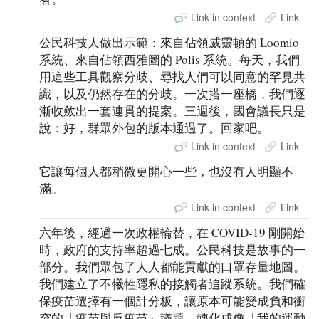
Link in context
Link
公民科技人做出示範：來自佔領威靈頓的 Loomio
系統、來自佔領西雅圖的 Polis 系統。每天，我們
用這些工具觀察分歧、尋找人們可以同意的罕見共
識，以及仍然存在的分歧。一次搭一座橋，我們逐
漸收斂出一套連貫的提案。三週後，國會議長只是
說：好，群眾外包的版本通過了。回家吧。
Link in context
Link
它讓每個人都稍微更開心一些，也沒有人明顯不
滿。
Link in context
Link
六年後，經過一次政權輪替，在 COVID-19 剛開始
時，政府的支持率超過七成。公民科技是故事的一
部分。我們眾包了人人都能貢獻的口罩存量地圖。
我們建立了不犧牲隱私的接觸者追蹤系統。我們確
保疫苗選擇有一個計分板，讓原本可能變成負和衝
突的「疫苗與反疫苗」議題，轉化成像「我的運動