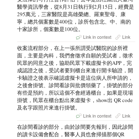
醫學資訊學會，從8月31日執行到2月15日，經費是
295萬元，三家醫院是高雄榮總、羅東聖母、康
寧，總共個案數是400位，診所包含北、中、南的
十家診所，個案數是100位。
Link in context
Link
收案流程部分，在上一張所謂受試醫院的診所裡
面，主要是內科，我們會徵求自願的受試者，徵求
民眾的同意之後，協助民眾下載虛擬卡的APP，完
成認證之後，受試者要到櫃台來進行開卡驗證，開
卡驗證之後表示確認虛擬卡是這位病人所申請的，
之後會掛號、診間看診與批價領藥了，掛號的部分
有些是預約，所以這個不會經過櫃台，如果是現場
掛號，民眾在櫃台點出來虛擬卡，show出 QR code
及名字跟照片來進行掛號。
Link in context
Link
在診間看診的部分，由於診間要先報到，因此診間
的讀卡設備會配合，醫事人員也會掃描那個QR