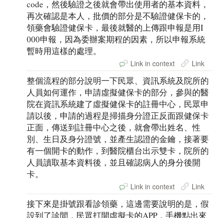
code，然後驗證之後就會帶出使用者的基本資料，
再次確認是本人，批價的部分是不驗證健保卡的，
領藥會驗證健保卡，最後就醫的上傳跟申報是用I
000申報，因為委辦案期程的因素，所以申報系統
暫時用這樣的處理。
Link in context
Link
整個流程的部分說明一下民眾、資訊系統及院所的
人員如何運作，申請虛擬健保卡的部分，參與的醫
院在資訊系統建了虛擬健保卡的註冊中心，民眾申
請以後，申請的過程是掃描身分證正反面跟健保卡
正面，傳送到註冊中心之後，就會帶出姓名、性
別、生日及身分證號，並產生認證的金鑰，接著要
有一個開卡的動作，到醫院櫃台出示雙卡，院所的
人員讀取基本資料後，並且確認病人的身分後開
卡。
Link in context
Link
接下來是掛號跟看診領藥，這邊需要說明的是，假
設到了診間，民眾打開虛擬卡的APP，手機點出來