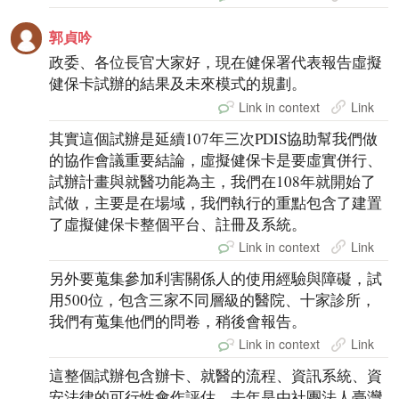
郭貞吟
政委、各位長官大家好，現在健保署代表報告虛擬
健保卡試辦的結果及未來模式的規劃。
Link in context
Link
其實這個試辦是延續107年三次PDIS協助幫我們做
的協作會議重要結論，虛擬健保卡是要虛實併行、
試辦計畫與就醫功能為主，我們在108年就開始了
試做，主要是在場域，我們執行的重點包含了建置
了虛擬健保卡整個平台、註冊及系統。
Link in context
Link
另外要蒐集參加利害關係人的使用經驗與障礙，試
用500位，包含三家不同層級的醫院、十家診所，
我們有蒐集他們的問卷，稍後會報告。
Link in context
Link
這整個試辦包含辦卡、就醫的流程、資訊系統、資
安法律的可行性會作評估，去年是由社團法人臺灣