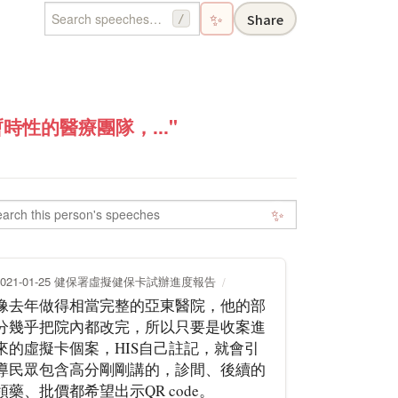
✨
Share
/
性的醫療團隊，..."
✨
2021-01-25 健保署虛擬健保卡試辦進度報告
像去年做得相當完整的亞東醫院，他的部
分幾乎把院內都改完，所以只要是收案進
來的虛擬卡個案，HIS自己註記，就會引
導民眾包含高分剛剛講的，診間、後續的
領藥、批價都希望出示QR code。