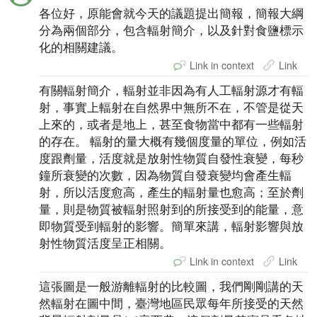
各位好，原能會就今天的議題提出簡報，簡報大綱
分為兩個部分，包含輻射簡介，以及針對食鹽標示
化的相關建議。
Link in context
Link
有關輻射簡介，輻射並非因為有人工輻射源才有輻
射，事實上輻射在自然界中無所不在，不管是從天
上來的，或者是地上，甚至食物當中都有一些輻射
的存在。 輻射的量大概有幾個度量的單位，例如活
度跟劑量，活度就是放射性物質自發性衰變，每秒
鐘所衰變的次數，因為物質自發衰變均會產生輻
射，所以活度愈高，產生的輻射量也愈高；至於劑
量，則是物質被輻射照射到的所接受到的能量，意
即物質受到輻射的影響。簡單來講，輻射影響與放
射性物質活度呈正相關。
Link in context
Link
這張圖是一般游離輻射的比較圖，我們剛剛講的天
然輻射在圖中間，臺灣地區民眾每年所接受的天然