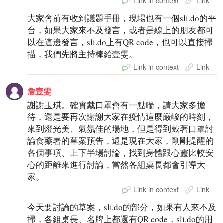
Link in context
Link
大家會前有收到議題手冊，現場也有一個sli.do的平
台，如果大家來不及發言，或者是線上的朋友都可
以在這邊發言，sli.do上有QR code，也可以直接掃
描，我們先將主持棒給壹雯。
Link in context
Link
詹壹雯
謝謝玉琪。確實戴口罩會有一點喘，請大家多擔
待，還是要再次謝謝大家在疫情這麼嚴峻的時刻，
來到燈光美、氣氛佳的場地，但是得到戴著口罩討
論食藥署的草案預告，還是現在大家，剛剛提醒的
各個事項、上下半場討論，找到身體跟心靈比較安
心的距離來進行討論，當然各組桌長都會引導大
家。
Link in context
Link
今天要討論的草案，sli.do的部分，如果有人來不及
掃，各組桌長、名牌上都還有QR code，sli.do的用