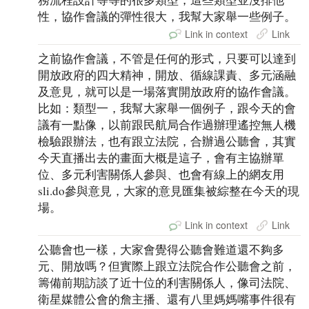
性，協作會議的彈性很大，我幫大家舉一些例子。
Link in context
Link
之前協作會議，不管是任何的形式，只要可以達到
開放政府的四大精神，開放、循線課責、多元涵融
及意見，就可以是一場落實開放政府的協作會議。
比如：類型一，我幫大家舉一個例子，跟今天的會
議有一點像，以前跟民航局合作過辦理遙控無人機
檢驗跟辦法，也有跟立法院，合辦過公聽會，其實
今天直播出去的畫面大概是這子，會有主協辦單
位、多元利害關係人參與、也會有線上的網友用
sli.do參與意見，大家的意見匯集被綜整在今天的現
場。
Link in context
Link
公聽會也一樣，大家會覺得公聽會難道還不夠多
元、開放嗎？但實際上跟立法院合作公聽會之前，
籌備前期訪談了近十位的利害關係人，像司法院、
衛星媒體公會的詹主播、還有八里媽媽嘴事件很有