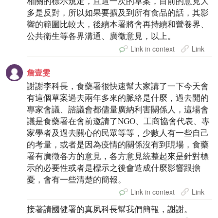
相關的標示規定，且這一次的草案，目前的意見大
多是反對，所以如果要擴及到所有食品的話，其影
響的範圍比較大，後續本署將會再持續和營養界、
公共衛生等各界溝通、廣徵意見，以上。
Link in context
Link
詹壹雯
謝謝李科長，食藥署很快速幫大家講了一下今天會
有這個草案過去兩年多來的脈絡是什麼，過去開的
專家會議、諮議會都儘量廣納利害關係人，這場會
議是食藥署在會前邀請了NGO、工商協會代表、專
家學者及過去關心的民眾等等，少數人有一些自己
的考量，或者是因為疫情的關係沒有到現場，食藥
署有廣徵各方的意見，各方意見統整起來是針對標
示的必要性或者是標示之後會造成什麼影響跟擔
憂，會有一些清楚的簡報。
Link in context
Link
接著請國健署的真夙科長幫我們簡報，謝謝。