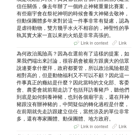
信任關係，像去年辦了一個終止神豬重量比賽案，
有些廟宇會在祭祀神明的時候會養大神豬去敬神，
但動保團體多年來對於這一件事非常有疑慮，認為
是虐待動物，雙方幾乎水火不相容的，神聖性的爭
執其實大家一直以來的火焰是非常高張的。
Link in context
Link
為何政治風險高？因為在選前有了這樣的提案，如
果我們端出來討論，很容易會被廟方跟廣大的信眾
說連要拿什麼拜，政府都要管，所以政治風險都是
相對高的，但是動物福利又不可以不顧？因此這一
件事真正的癥結是什麼？因此當時的文化部、客委
會、農委會就前期走訪了包括拜訪養豬戶，聽他們
到底是如何飼養神豬，也到各個廟宇去，還在拜神
豬跟沒有辦神豬的，中間疑似的轉化過程是什麼，
在前期就先走訪跟建立信任，當然涉及的單位非常
多，還有專家團體、動保團體、地方政府。
Link in context
Link