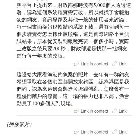
與平台上提出來，財政部那時沒有5,000個人通過連
署，認為這個系統確實需要改，所以就找了會報抱
怨的網友、資訊專家及其他一般的使用者來討論，
每一個畫面從報稅軟體的系統下載，還有切到每一
個步驟覺得怎麼樣比較順暢，這是實際網路平台測
試結果，原本從安裝到報稅完要一個多小時，實際
上改版之後只要200秒，財政部還是找那一批網友
進行每一年度的改版。
Link in context
Link
這邊給大家看漁港釣魚案的照片，去年有一群釣友
希望爭取在各個港區都開放水釣區，認為港區是我
們的，認為來這邊會製造垃圾跟髒亂，怎麼會有一
種侵門踏戶的感覺，這一場的張力也非常高，漁會
動員了100多個人到現場。
Link in context
Link
（播放影片）
Link in context
Link