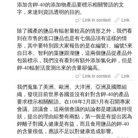
添加含鉀-40的添加物產品要標示相關警語的文
字，來達到資訊透明的目的。
Link in context
Link
除了國產的鹽品有輻射量較高的情形之外，我們看
到在市售的進口鹽品也是有七個品項有這樣的情
形，其中要特別跟大家報告的是在編號1、編號5來
自日本、智利的藻鹽跟湖鹽，這兩個鹽品從產品外
包裝標示，我們沒有看到有額外添加氯化鉀，但是
鉀-40輻射活度測出來的含量卻偏高。
Link in context
Link
我們蒐集了美洲、歐洲、大洋洲、亞洲及國際組
織，發現目前世界各國並沒有針對含鉀-40的產品
要求標示相關醒語。在108年2月跟5月有召開專家
會議、諮議會，這兩個會議的結論都是建議維持現
狀，提出的理由綜整有兩點，第一個是有提出因為
鉀離子對國人健康是有益，而且食用鹽品的鉀-40
的含量很低，應該不足以對健康造成影響。