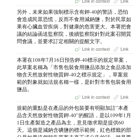
Link in context
Link
另外，未來如果強制標示含有鉀-40的警語，恐怕
會造成民眾恐慌，反而不食用減鈉鹽，對於民眾如
果有心臟血管疾病，對健康的危害更大。本署把會
議的結論函送監察院，後續監察院針對此案召開質
問會議，並要求訂定相關的提醒文字。
Link in context
Link
本署在108年7月16日預告鉀-40標示的規定草案，
此草案名稱為「市售包裝食用鹽品添加之食品添加
物含天然放射性物質鉀-40之標示規定」，草案規
範的對象就如法規名稱一樣，是針對市售包裝食用
鹽品。
Link in context
Link
規範的重點是在產品的外包裝要有明顯加註”本產
品含天然放射性物質鉀-40”的醒語，是以109年1月
1日生產製造之產品為主，意見徵求期是提供60
天。這個是減鈉含碘鹽的標示範例，紅色標籤的部