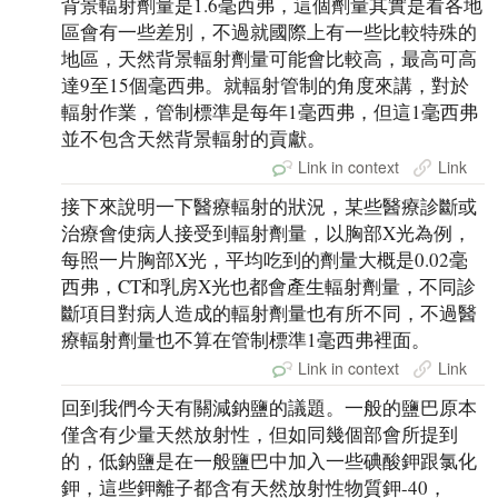
背景輻射劑量是1.6毫西弗，這個劑量其實是看各地
區會有一些差別，不過就國際上有一些比較特殊的
地區，天然背景輻射劑量可能會比較高，最高可高
達9至15個毫西弗。就輻射管制的角度來講，對於
輻射作業，管制標準是每年1毫西弗，但這1毫西弗
並不包含天然背景輻射的貢獻。
Link in context
Link
接下來說明一下醫療輻射的狀況，某些醫療診斷或
治療會使病人接受到輻射劑量，以胸部X光為例，
每照一片胸部X光，平均吃到的劑量大概是0.02毫
西弗，CT和乳房X光也都會產生輻射劑量，不同診
斷項目對病人造成的輻射劑量也有所不同，不過醫
療輻射劑量也不算在管制標準1毫西弗裡面。
Link in context
Link
回到我們今天有關減鈉鹽的議題。一般的鹽巴原本
僅含有少量天然放射性，但如同幾個部會所提到
的，低鈉鹽是在一般鹽巴中加入一些碘酸鉀跟氯化
鉀，這些鉀離子都含有天然放射性物質鉀-40，