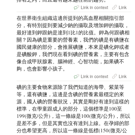
Link in context
Link
在世界衛生組織這邊所提到的高血壓相關指引部
分，有特別提到要減少鈉的攝取及增加鉀的攝取，
最好達到鉀跟鈉是達到1比1的比值。鉀為何跟碘相
關？因為碘是重要的營養素，我們的碘是有碘鹽在
國民健康的部分，會推展碘鹽，本來是碘化鉀或者
是碘酸鉀，我們現在看到碘的營養素，主要有包含
像合成甲狀腺素、腦神經、心智功能，如果碘不
夠，也會影響小孩子。
Link in context
Link
碘的主要食物來源除了我們知道的海帶、紫菜等
等，還有碘鹽，這邊是含碘的營養素最穩定的來
源，國人碘的營養狀況，其實是剛好有達到這樣的
標準，在學童跟成人的部分，這個標準是100至
199(微克/公升)，這一條線是100(微克/公升)，所以
是差不多，但是其實也沒有達到上線。在孕婦的部
分也希望更高，所以這一條線是低標(150(微克/公