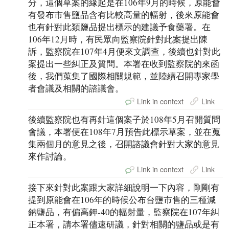
分，這個草案的緣起是在106年9月的時候，原能會
有發布市售鹽品含有比較高量的輻射，後來原能會
也有針對此類鹽品提出標示的建議予食藥署。在
106年12月時，有民眾向監察院針對此案提出陳
訴，監察院在107年4月便來文調查，後續也針對此
案提出一些糾正及質問。本署在收到監察院的來函
後，我們蒐集了國際相關規範，並陸續召開專家學
者會議及相關的諮議會。
Link in context
Link
後續監察院也有再針這個案子於108年5月召開質問
會議，本署便在108年7月預告此標示草案，並在蒐
集兩個月的意見之後，召開諮議會針對大家的意見
來作討論。
Link in context
Link
接下來針對此案跟大家詳細說明一下內容，剛剛有
提到原能會在106年的時候公布台鹽市售的三種減
鈉鹽品，有偏高鉀-40的輻射量，監察院在107年糾
正本署，請本署儘速研議，針對相關的鹽品或是有