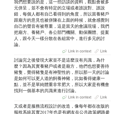
我們想要說的是，這一些訪談的資料，觀點會被多
元併呈，並不會有特定的立場或者誰說對、誰說
錯，每個人都有自己看得到的角度，所以當養豬戶
跟廟方的意見也被併陳在上面的時候，就會感覺到
自己的聲音有被尊重，這是當天的會議現場，我們
把廟方、養豬戶、各公部門機關、動保團體、提案
人，跟今天一樣分散在各組當中，進行多元的討
論。
Link in context
Link
討論完之後發現大家並不是這麼沒有共識，為什
麼？因為其實養豬戶或者是廟方，他們也想要善待
豬隻，覺得豬隻是有神聖性的，所以那一天的討論
是如何可以更人道的飼養神豬，比如養得健康一
點，並不是單純體重非常肥大，所以大家是有機會
找到一個基本的共識來進行討論。
Link in context
Link
又或者是服務流程設計的改造，像每年都在改版的
報稅系統其實2017年也是有網友在公共政策網路參