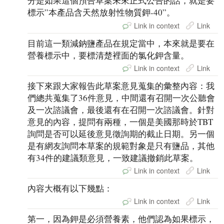
分是如果這個預告草案未來正式公告的話，就是要
標示”本產品含天然放射性物質鉀-40”。
Link in context
Link
目前這一類減鈉鹽產品在規定當中，本來就是要在
營養標示中，要標清楚裡面的氯化鉀含量。
Link in context
Link
接下來跟大家報告此草案意見蒐集的彙整內容：我
們總共蒐集了36件意見，中間還有召開一次公聽會
及一次諮議會，最後還有在召開一次諮議會。針對
意見的內容，提問有兩種，一個是美國那時於TBT
詢問是否可以延後意見徵詢期的截止日期。另一個
是有網友詢問本草案的規範對象是只有鹽品，其他
有34件的建議類意見，一致建議撤銷此草案。
Link in context
Link
內容大概有以下幾點：
Link in context
Link
第一，因為鉀是必須營養素，他們認為如果標示，