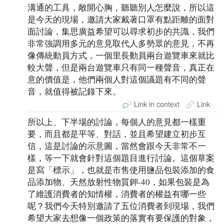
溝通的工具，敞開心胸，聽聽別人怎麼說，所以這
是今天的現場，邀請大家戴著口罩有點距離的面對
面討論，集思廣益希望可以尋求初步的共識，我們
非常強調用多元的意見取代人多勢眾的意見，不再
像傳統動員方式，一個里長動員兩台遊覽車來就比
較大聲，但是兩台遊覽車只有同一種聲音，真正在
意的價值是，他們兩個人對這個議題有不同的聲
音，就值得被記錄下來。
Link in context
Link
所以上、下半場的討論，每個人的意見都一樣重
要，而且都是平等、對話，並且希望建立初步互
信，這是討論的示意圖，當然會跟今天非常不一
樣，等一下就會針對這個題目進行討論。這個草案
是寫「標示」，也就是市售使用鹽品包裝添加的食
品添加物、天然放射性物質鉀-40，如果包裝是為
了維護消費者的知情權，消費者的權益有哪一些
呢？我們今天特別邀請了五位消費者到現場，我們
希望大家去想像一個政策的落實有要保護的對象，