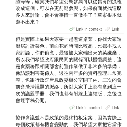
議等等，確實我們希望公民參與可以從舊有的流程
改成這個，可以在更前期參與，如果前面就找這麼
多人來討論，會不會事情一直做不了？草案根本就
寫不出來？
Link in context
Link
但是實際上如果大家要一起煮這桌菜，你找大家進
廚房討論菜色，前面花的時間比較高，比都不找大
家討論，你們偷煮，最後被大家端出來的菜嫌棄，
所以我們希望政府跟民間的關係可以慢慢調整，這
是食藥署跟相關部會前置作業做了非常多的準備，
像訪談利害關係人、過往兩年多的資料整理非常完
整，也跟行政院唐鳳政委辦公室開了兩、三次的會
前會釐清議題的脈絡，所以大家手上都有拿到這一
次的議題手冊，我們也都有附線上連結版，之後也
會逐字稿公開。
Link in context
Link
協作會議並不是政策的最終拍板定案，因為實際上
每個政策都有機會變動的，我們希望大家把它當作