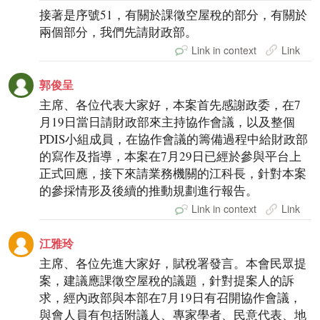
接著是序號51，有關於課徵空屋稅的部分，有關於
兩個部分，我們先請財政部。
Link in context
Link
郭俊呈
主席、各位代表大家好，本案首先感謝政委，在7
月19日當日請財政部來主持協作會議，以及整個
PDIS小組成員，在協作會議的籌備過程中給財政部
的寫作及指導，本案在7月29日已經於參與平台上
正式回應，接下來請業務機關的江科長，針對本案
的參採情形及後續的推動規劃進行報告。
Link in context
Link
江雅玲
主席、各位先進大家好，賦稅署發言。本會民眾提
案，建議應課徵空屋稅的議題，針對提案人的訴
求，經內政部與本部在7月19日有召開協作會議，
與會人員有包括附議人、專家學者、民意代表、地