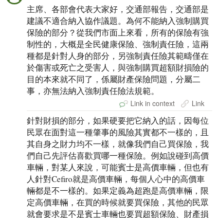
主席、各部會代表大家好，交通部報告，交通部是
建議不適合納入協作議題。為何不能納入強制購買
保險的部分？從我們市面上來看，所有的保險有強
制性的，大概是全民健康保險、強制責任險，這兩
種都是針對人身的部分，另強制責任險其範疇僅在
於傷害或死亡之受害人，與強制購買超額財損險的
目的本來就不同了，係屬財產保險問題，分屬二
事，亦無法納入強制責任險法規範。
Link in context
Link
針對財損的部分，如果硬要把它納入的話，因每位
民眾在面對這一種肇事的風險其實都不一樣的，且
其自身之財力均不一樣，就像我們自己買保險，我
們自己先評估喜歡買哪一種保險。例如說碰到高價
車輛，對某人來說，可能賓士是高價車輛，但也有
人針對Cefiro就是高價車輛，每個人心中的高價車
輛都是不一樣的。如果定義為超跑是高價車輛，限
定高價車輛，在買的時候就要買保險，其他的民眾
就會要求是不是賓士車輛也要買超額保險、財產損