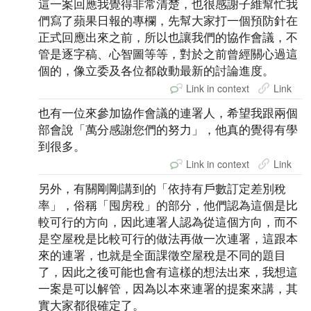
這一案回應我覺得非常清楚，也很感謝子維幫忙我
們寫了蘋果日報的專欄，先幫大家打一個預防針在
正式回應出來之前，所以也讓我們的協作會議，不
管是逐字稿、心智圖等等，對於之前曾經關心過這
個的，像立委及各位都啟動最新的討論進度。
Link in context
Link
也有一位來參加協作會議的連署人，希望我跟兩個
部會說「萬分感謝您們的努力」，他真的覺得有學
到很多。
Link in context
Link
另外，有關剛剛講到的「依持有戶數訂定差別稅
率」，俗稱「囤房稅」的部分，他們認為這個是比
較可行的方向，因此連署人認為從這個方向，而不
是空屋稅是比較可行的做法再做一次連署，這跟本
來的連署，也就是全面課徵空屋稅是不同的題目
了，因此之後可能也會有這樣的想法出來，我想這
一案是可以解管，因為以本來連署的提案來講，其
實大家都很確定了。