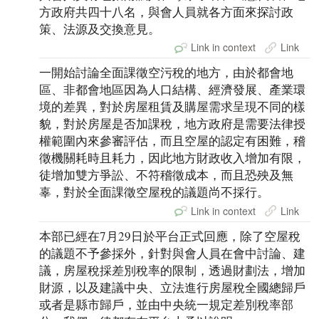
方政府共四十八名，與會人員就各方面來探討政
策、法源及交換意見。
Link in context
Link
一開始討論全面課徵空污稅的地方，由於都會地
區、非都會地區因為人口結構、經濟發展、產業環
境的差異，對於房屋租賃及購屋需求呈現不同的樣
貌，對於房屋是否加課稅，地方政府是需要法律授
權範圍內來參審評估，而且空屋的認定有困難，稽
徵機關耗時且耗力，因此地方財政收入增加有限，
徒增加雙方爭訟、不符稽徵成本，而且恐殃及無
辜，對於全面課徵空屋稅的議題尚不採行。
Link in context
Link
本部已經在7月29日於平台正式回應，除了空屋稅
的議題不予參採外，針對與會人員在會中討論、建
議，房屋稅採差別稅率的限制，透過財劃法，增加
財源，以及建議中央、立法進行房屋稅全國總歸戶
或者是縣市歸戶，並由中央統一規定差別稅率部