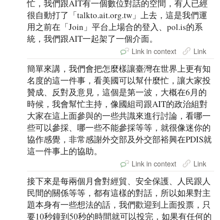
忙，我們跟AIT有一個數位對話的空間，有人已經
很自動打了「talkto.ait.org.tw」上去，這是我們運
用之前在「Join」平台上場合的登入、pol.is的系
統，我們跟AIT一起架了一個介面。
Link in context
Link
簡單來講，我們會把怎麼樣讓臺灣在世界上更有知
名度的這一件事，看美國可以幫什麼忙，讓大家投
贊成、反對及意見，這個是第一波，大概在6月的
時候，我會幫忙主持，像國組司跟AIT的政治組對
大家在這上面參與的一些共識來進行討論，看哪一
些可以參採、哪一些不能參採等等，就很像迷你的
協作感覺，非常感謝外交部及外交部裕興在PDIS就
這一件事上的協助。
Link in context
Link
接下來是每兩個月會對經貿、安全保護、人民跟人
民間的關係等等，都有這樣的對話，所以如果對主
題本身有一些想法的話，我們歡迎到上面投票，只
要10秒鐘到50秒的時間就可以投完，如果有任何的