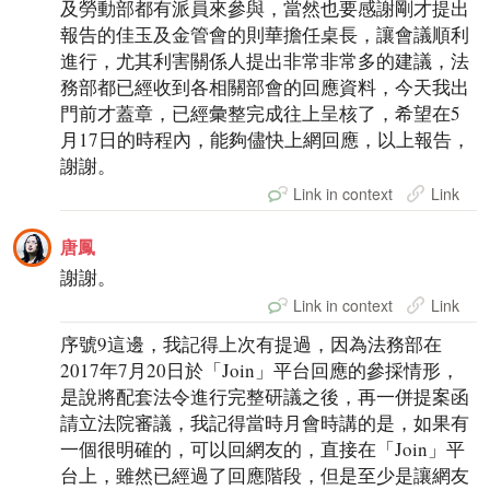
及勞動部都有派員來參與，當然也要感謝剛才提出
報告的佳玉及金管會的則華擔任桌長，讓會議順利
進行，尤其利害關係人提出非常非常多的建議，法
務部都已經收到各相關部會的回應資料，今天我出
門前才蓋章，已經彙整完成往上呈核了，希望在5
月17日的時程內，能夠儘快上網回應，以上報告，
謝謝。
Link in context
Link
唐鳳
謝謝。
Link in context
Link
序號9這邊，我記得上次有提過，因為法務部在
2017年7月20日於「Join」平台回應的參採情形，
是說將配套法令進行完整研議之後，再一併提案函
請立法院審議，我記得當時月會時講的是，如果有
一個很明確的，可以回網友的，直接在「Join」平
台上，雖然已經過了回應階段，但是至少是讓網友