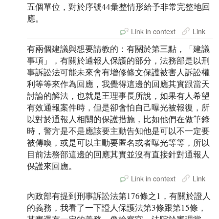
五個單位，對於序號44彙整情形給予非常完整地回
應。
Link in context
Link
有兩個建議與想要請教的：有關於第三點，「建議
事項」，有關於通報人保護的部分，法務部是以刑
事訴訟法可能未來會有增修條文保護被害人訴訟權
利等等來作為回應，我覺得這邊的回應其實跟當天
討論的解法，也就是王理事長所說，如果有人希望
有效通報案件時，但是卻會怕自己曝光被報復，所
以對於通報人相關的保護措施，比如他們在做筆錄
時，警方是不是應該要主動告知他是可以不一定要
被傳喚，或是可以主動要匿名或者曝光等等，所以
目前法務部這邊的回應其實並沒有直接針對通報人
保護來回應。
Link in context
Link
內政部有提到刑事訴訟法第176條之1，有關於證人
的義務，我看了一下證人保護法第3條跟第15條，