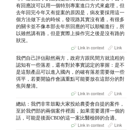
有回應說可以用一個特別專案進口方式來處理，但
去年回完今年又有提案的原因是，病友要採用這一
個方法做下去的時候，發現路其實沒有通，有很多
的關卡並不像本部去年所回應的可以順暢進行，所
以雖然講有路，但是實際上操作完之後是沒有路的
狀況。
Link in context
Link
我們自己評估顯然兩方，政府方跟民間方就流程的
認知有一些落差，還有對於事實認定的掌握：是不
是這類產品可以進入國內，的確有落差需要做一些
弭平，若要開協作會議重點可能要放在這部分的對
焦與釐清。
Link in context
Link
總結：我們非常鼓勵大家投給農委會自提的案件，
至於我們部的兩個案件裡面，如果需要選擇一個的
話，可能是後面CBD的這一案比醫檢師的合適。
Link in context
Link