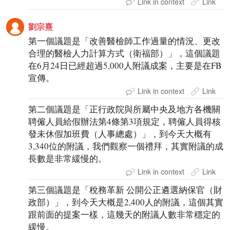
Link in context
Link
劉宗熹
第一個議題是「改善醫檢師工作過量的情況、更改
合理的醫檢人力計算方式（衛福部）」，這個議題
在6月24日已經超過5,000人附議成案，主要是在FB
宣傳。
Link in context
Link
第二個議題是「正行政院與所屬中央及地方各機關
聘僱人員給假辦法第4條第3項規定，聘僱人員得核
發未休假加班費（人事總處）」，到今天大概有
3,340位的附議，我們觀察一個禮拜，其實附議的成
長數是非常緩慢的。
Link in context
Link
第三個議題是「稅務革新 公開公正遴選納保官（財
政部）」，到今天大概是2,400人的附議，這個其實
跟前面的提案一樣，這幾天的附議人數非常穩定的
緩慢。