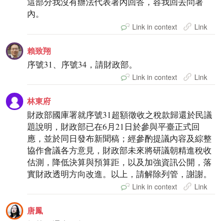
這部分我沒有辦法代表署內回答，容我回去問署
內。
Link in context
Link
賴致翔
序號31、序號34，請財政部。
Link in context
Link
林東府
財政部國庫署就序號31超額徵收之稅款歸還於民議
題說明，財政部已在6月21日於參與平臺正式回
應，並於同日發布新聞稿；經參酌提議內容及綜整
協作會議各方意見，財政部未來將研議朝精進稅收
估測，降低決算與預算距，以及加強資訊公開，落
實財政透明方向改進。以上，請解除列管，謝謝。
Link in context
Link
唐鳳