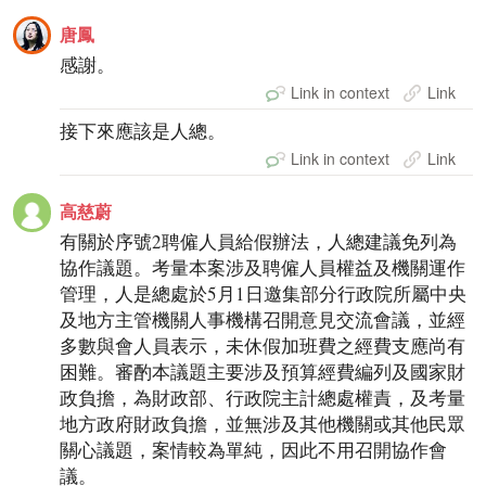
唐鳳
感謝。
Link in context
Link
接下來應該是人總。
Link in context
Link
高慈蔚
有關於序號2聘僱人員給假辦法，人總建議免列為
協作議題。考量本案涉及聘僱人員權益及機關運作
管理，人是總處於5月1日邀集部分行政院所屬中央
及地方主管機關人事機構召開意見交流會議，並經
多數與會人員表示，未休假加班費之經費支應尚有
困難。審酌本議題主要涉及預算經費編列及國家財
政負擔，為財政部、行政院主計總處權責，及考量
地方政府財政負擔，並無涉及其他機關或其他民眾
關心議題，案情較為單純，因此不用召開協作會
議。