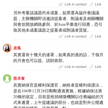
Link in context
Link
另外考量該議題尚未成案，如票選為協作會議議
題，主辦機關即須邀請提案者、附議者及相關機關
與會並開放網路參與、於Join平臺進行回應，恐引
致其他未成案議題之提案者或附議者質疑。
Link in context
Link
唐鳳
其實還有十幾天的連署，如果真的過的話，下個月
的月會也可以提。請財政部。
Link in context
Link
蔡承奮
其實納保官是權利保護官，納稅者是權利保護法，
是在106年12月28日剛剛通過實施，根據納保法第
20條的規定，目前是稅捐稽徵機關以任務編組的方
式來遴選，上午提建議的部分，也就是對外公開遴