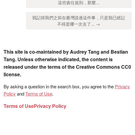
這些責任規則，那麼...
我記得我們之前在臺灣談過這件事，只是我已經記
不得是哪一次去了... →
This site is co-maintained by Audrey Tang and Bestian
Tang. Unless otherwise indicated, the content is
released under the terms of the Creative Commons CC0
license.
By asking a question in the search box, you agree to the
Privacy
Policy
and
Terms of Use
.
Terms of Use
Privacy Policy