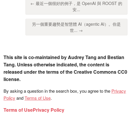
← 最近一個很好的例子，是 OpenAI 與 ROOST 的
安...
另一個重要趨勢是智慧體 AI（agentic AI）。你是
世... →
This site is co-maintained by Audrey Tang and Bestian
Tang. Unless otherwise indicated, the content is
released under the terms of the Creative Commons CC0
license.
By asking a question in the search box, you agree to the
Privacy
Policy
and
Terms of Use
.
Terms of Use
Privacy Policy