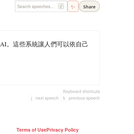
✨
Share
/
 AI。這些系統讓人們可以依自己
Keyboard shortcuts
j
next speech
k
previous speech
Terms of Use
Privacy Policy