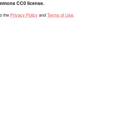
ommons CC0 license.
to the
Privacy Policy
and
Terms of Use
.