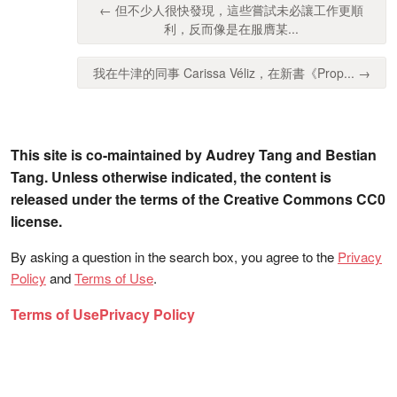
← 但不少人很快發現，這些嘗試未必讓工作更順
利，反而像是在服膺某...
我在牛津的同事 Carissa Véliz，在新書《Prop... →
This site is co-maintained by Audrey Tang and Bestian
Tang. Unless otherwise indicated, the content is
released under the terms of the Creative Commons CC0
license.
By asking a question in the search box, you agree to the
Privacy
Policy
and
Terms of Use
.
Terms of Use
Privacy Policy