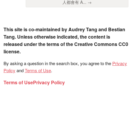
人都會有 A... →
This site is co-maintained by Audrey Tang and Bestian
Tang. Unless otherwise indicated, the content is
released under the terms of the Creative Commons CC0
license.
By asking a question in the search box, you agree to the
Privacy
Policy
and
Terms of Use
.
Terms of Use
Privacy Policy