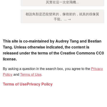
其實在這一次坐飛機...
都說鳥類是恐龍變來的，像噴射的，就真的很像翼
手龍。... →
This site is co-maintained by Audrey Tang and Bestian
Tang. Unless otherwise indicated, the content is
released under the terms of the Creative Commons CC0
license.
By asking a question in the search box, you agree to the
Privacy
Policy
and
Terms of Use
.
Terms of Use
Privacy Policy