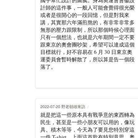
國手幫忙設計的圖騰。身為奧運會會徽設
計師的這件事，一般人可能會覺得很光榮
或者是很開心的一段回憶，但是對我來
講，其實那六年滿煎熬的，有非常非常多
無形的壓力跟限制，所以那個時候心理面
只有一個想法，也就是六年期間一定不要
跟東京的奧會團吵架，希望可以達成這個
目標就行，好不容易在 6 月 30 日東京奧
運委員會暫時解散了，所以算是告一個段
落了。
2022-07-20 野老朝雄來訪
就是把這一些原本具有戰爭意的東西轉為
民生，甚至是一些小朋友可以用的，像玩
具、積木等等，今天為了要見您特別穿這
一件 T-shirt，上面這首歌有特別意思，奧