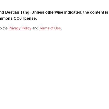
nd Bestian Tang. Unless otherwise indicated, the content is
ommons CC0 license.
to the
Privacy Policy
and
Terms of Use
.