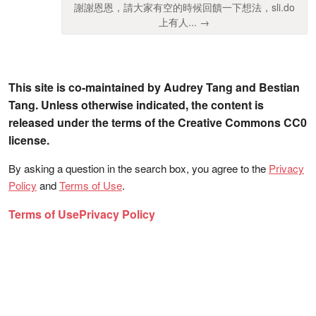
謝謝恩恩，請大家有空的時候回饋一下想法，sli.do
上有人... →
This site is co-maintained by Audrey Tang and Bestian
Tang. Unless otherwise indicated, the content is
released under the terms of the Creative Commons CC0
license.
By asking a question in the search box, you agree to the
Privacy
Policy
and
Terms of Use
.
Terms of Use
Privacy Policy