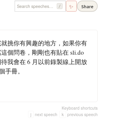
✨
Share
/
完就挑你有興趣的地方，如果你有
問卷，剛剛也有貼在 sli.do
我會在 6 月以前錄製線上開放
這個手冊。
Keyboard shortcuts
j
next speech
k
previous speech