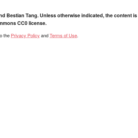
nd Bestian Tang. Unless otherwise indicated, the content is
ommons CC0 license.
to the
Privacy Policy
and
Terms of Use
.