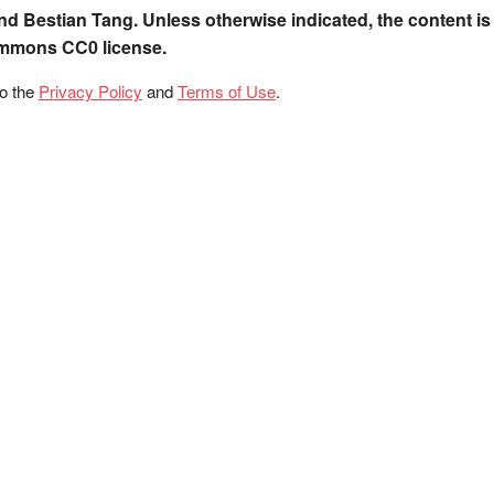
nd Bestian Tang. Unless otherwise indicated, the content is
ommons CC0 license.
to the
Privacy Policy
and
Terms of Use
.