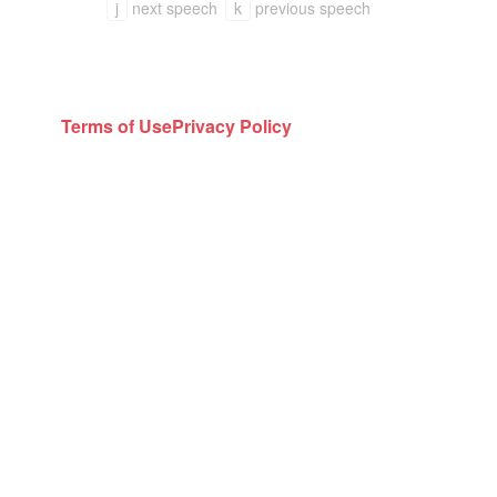
j
next speech
k
previous speech
Terms of Use
Privacy Policy