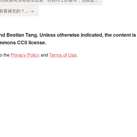
要補充的？... →
nd Bestian Tang. Unless otherwise indicated, the content is
ommons CC0 license.
to the
Privacy Policy
and
Terms of Use
.