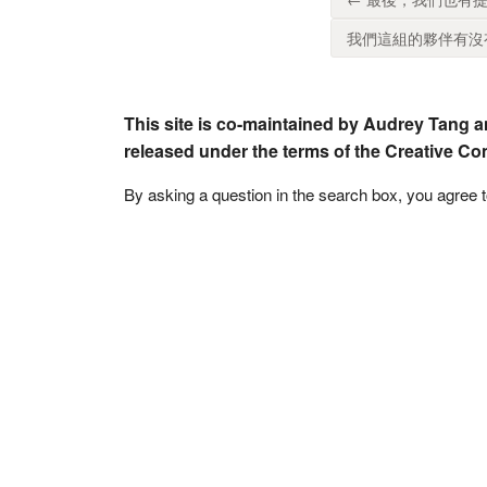
我們這組的夥伴有沒有
This site is co-maintained by Audrey Tang a
released under the terms of the Creative C
By asking a question in the search box, you agree 