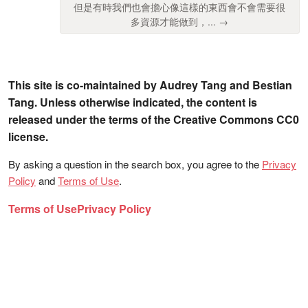
但是有時我們也會擔心像這樣的東西會不會需要很
多資源才能做到，... →
This site is co-maintained by Audrey Tang and Bestian
Tang. Unless otherwise indicated, the content is
released under the terms of the Creative Commons CC0
license.
By asking a question in the search box, you agree to the
Privacy
Policy
and
Terms of Use
.
Terms of Use
Privacy Policy