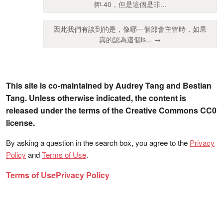
鉀-40，但是這個是非...
因此我們有談到的是，像哪一個部會主管時，如果
真的認為這個is... →
This site is co-maintained by Audrey Tang and Bestian
Tang. Unless otherwise indicated, the content is
released under the terms of the Creative Commons CC0
license.
By asking a question in the search box, you agree to the
Privacy
Policy
and
Terms of Use
.
Terms of Use
Privacy Policy