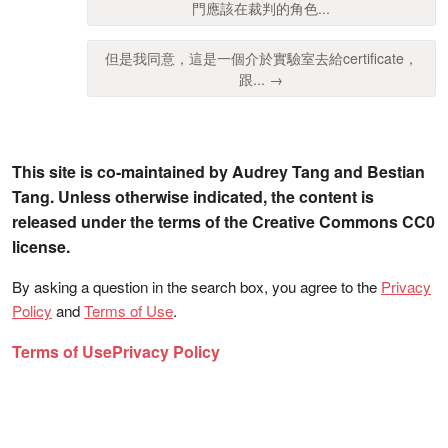
門應該在裁判的角色...
但是我同意，這是一個介於實驗室去給certificate，
跟... →
This site is co-maintained by Audrey Tang and Bestian
Tang. Unless otherwise indicated, the content is
released under the terms of the Creative Commons CC0
license.
By asking a question in the search box, you agree to the
Privacy
Policy
and
Terms of Use
.
Terms of Use
Privacy Policy