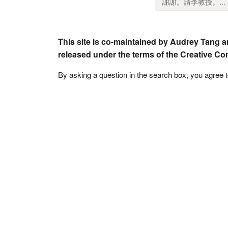
謝謝。請李教授。...
This site is co-maintained by Audrey Tang a
released under the terms of the Creative C
By asking a question in the search box, you agree 