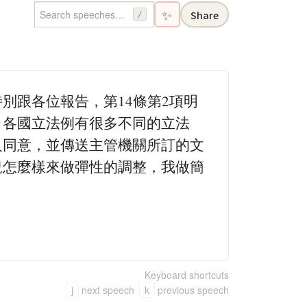
✨
Share
/
別跟各位報告，第14條第2項明
，各國立法例有很多不同的立法
人同意，並傳送主管機關所訂的文
況怎麼樣來做彈性的調整，我做簡
Keyboard shortcuts
j
next speech
k
previous speech