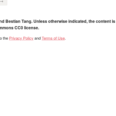
 →
nd Bestian Tang. Unless otherwise indicated, the content is
ommons CC0 license.
to the
Privacy Policy
and
Terms of Use
.