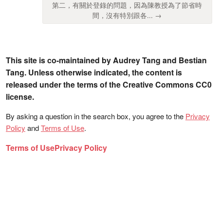
第二，有關於登錄的問題，因為陳教授為了節省時
間，沒有特別跟各... →
This site is co-maintained by Audrey Tang and Bestian
Tang. Unless otherwise indicated, the content is
released under the terms of the Creative Commons CC0
license.
By asking a question in the search box, you agree to the
Privacy
Policy
and
Terms of Use
.
Terms of Use
Privacy Policy