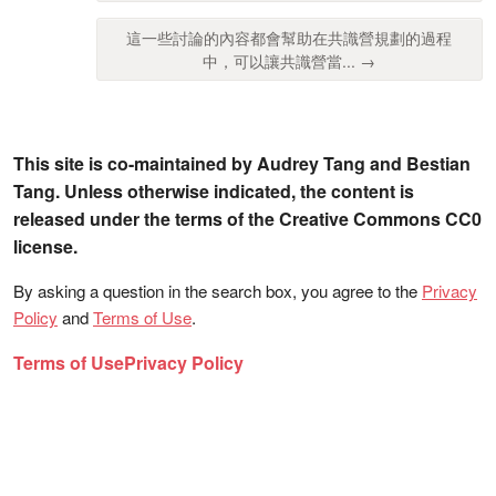
這一些討論的內容都會幫助在共識營規劃的過程
中，可以讓共識營當... →
This site is co-maintained by Audrey Tang and Bestian
Tang. Unless otherwise indicated, the content is
released under the terms of the Creative Commons CC0
license.
By asking a question in the search box, you agree to the
Privacy
Policy
and
Terms of Use
.
Terms of Use
Privacy Policy