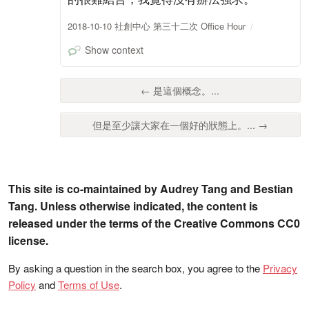
2018-10-10 社創中心 第三十二次 Office Hour
Show context
← 是這個概念。...
但是至少讓大家在一個好的狀態上。... →
This site is co-maintained by Audrey Tang and Bestian
Tang. Unless otherwise indicated, the content is
released under the terms of the Creative Commons CC0
license.
By asking a question in the search box, you agree to the
Privacy
Policy
and
Terms of Use
.