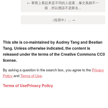
← 事實上看起來是不同的人提案，像文風都不一
樣，所以應該不是匿名...
（投票中）... →
This site is co-maintained by Audrey Tang and Bestian
Tang. Unless otherwise indicated, the content is
released under the terms of the Creative Commons CC0
license.
By asking a question in the search box, you agree to the
Privacy
Policy
and
Terms of Use
.
Terms of Use
Privacy Policy