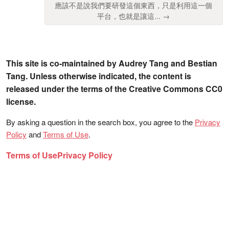
應該不是說我們要研發這個東西，只是利用這一個
平台，也就是讓這... →
This site is co-maintained by Audrey Tang and Bestian
Tang. Unless otherwise indicated, the content is
released under the terms of the Creative Commons CC0
license.
By asking a question in the search box, you agree to the
Privacy
Policy
and
Terms of Use
.
Terms of Use
Privacy Policy