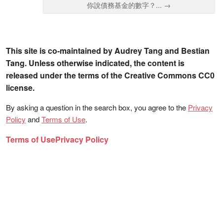
你說債務基金的數字？... →
This site is co-maintained by Audrey Tang and Bestian
Tang. Unless otherwise indicated, the content is
released under the terms of the Creative Commons CC0
license.
By asking a question in the search box, you agree to the
Privacy
Policy
and
Terms of Use
.
Terms of Use
Privacy Policy