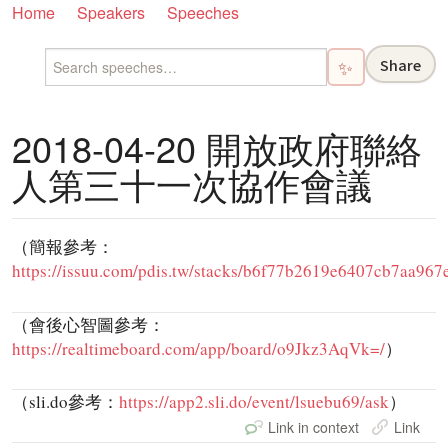
Home
Speakers
Speeches
Share
✨
2018-04-20 開放政府聯絡
人第三十一次協作會議
（簡報參考：
https://issuu.com/pdis.tw/stacks/b6f77b2619e6407cb7aa96
（會後心智圖參考：
https://realtimeboard.com/app/board/o9Jkz3AqVk=/
）
（sli.do參考：
https://app2.sli.do/event/lsuebu69/ask
）
Link in context
Link in context
Link in context
Link
Link
Link