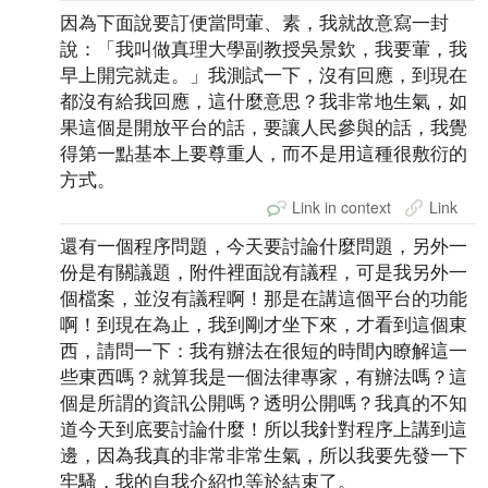
因為下面說要訂便當問葷、素，我就故意寫一封
說：「我叫做真理大學副教授吳景欽，我要葷，我
早上開完就走。」我測試一下，沒有回應，到現在
都沒有給我回應，這什麼意思？我非常地生氣，如
果這個是開放平台的話，要讓人民參與的話，我覺
得第一點基本上要尊重人，而不是用這種很敷衍的
方式。
Link in context
Link
還有一個程序問題，今天要討論什麼問題，另外一
份是有關議題，附件裡面說有議程，可是我另外一
個檔案，並沒有議程啊！那是在講這個平台的功能
啊！到現在為止，我到剛才坐下來，才看到這個東
西，請問一下：我有辦法在很短的時間內瞭解這一
些東西嗎？就算我是一個法律專家，有辦法嗎？這
個是所謂的資訊公開嗎？透明公開嗎？我真的不知
道今天到底要討論什麼！所以我針對程序上講到這
邊，因為我真的非常非常生氣，所以我要先發一下
牢騷，我的自我介紹也等於結束了。