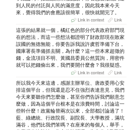
到人民的付託與人民的滿意度，因此我本來今天
來，覺得我們的會應該很簡單，很快就開完了。
Link in context
Link
這張的結果就一個，橘紅色的部分代表政府部門現
在的想法，而這一些想法都證明了財政部現在敗家
誤國的無德無能，你要告訴我說許虞哲準備下台，
國庫署長準備抓去關，為什麼？這一些本來超徵的
錢，金流項目不明、黃國昌委員公然質詢，用密件
就可以把錢偷出來，我們要開什麼會？我很疑惑。
Link in context
Link
所以我今天來這邊，感謝主辦單位、唐政委用心安
排這個平台，但我還是忍不住強烈表達意見，我們
今天來要聽你們怎麼做，甚至你們告訴我們願意怎
麼做，因為這個平台根本是在浪費時間，討論這一
些幹什麼！政黨輪替兩次以來，全部都討論過了！
藍、綠總統、行政院長、副院長、大學教授，滿坑
滿谷，他們比我們笨嗎？在座來的每個人，舉手，