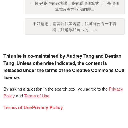
← 剛好我也有做功課，我有看那個算式，可是那個
算式沒有告訴我們理...
不好意思，請容許我坐著講，我可能要看一下資
料，對超徵我自己的... →
This site is co-maintained by Audrey Tang and Bestian
Tang. Unless otherwise indicated, the content is
released under the terms of the Creative Commons CC0
license.
By asking a question in the search box, you agree to the
Privacy
Policy
and
Terms of Use
.
Terms of Use
Privacy Policy