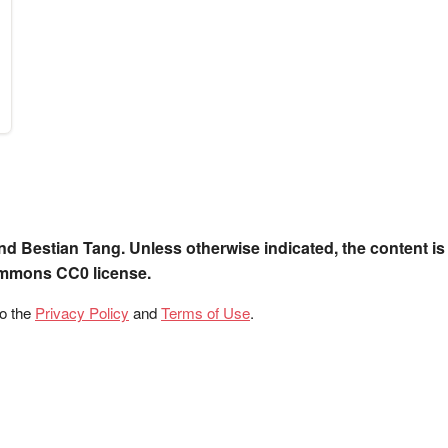
nd Bestian Tang. Unless otherwise indicated, the content is
ommons CC0 license.
to the
Privacy Policy
and
Terms of Use
.