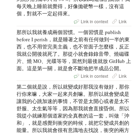
每天晚上睡前就覺得，好像拋硬幣一樣，沒有這
個，對就不一定起得來。
Link in context
Link
那所以我就養成兩個習慣。一個習慣是 publish
before I perish，就是睡著之前有任何做到一半的東
西，也不用管完美主義，也不管面子怎麼樣，反正
我就公開後就死了。那從小就會錄錄音帶、燒磁碟
片、燒 MO、光碟等等，當然到最後就放 GitHub 上
面。這是第一關，就是會不斷地把半成品公開。
Link in context
Link
第二個就是說，所以就變成好那我沒有做好，那你
行你來嘛，大家一起來共創嘛。那所以就會變成是
讓我的心跳加速的事情，不管是太開心或者是太不
舒服、太生氣等等，因為那我就會直接昏倒。所以
我從小就練那個道家的全真教的這一套，叫做「沖
和」，就是感覺到衝突的時候，就把它變成共創的
能量。所以我就會很有意識地去找說，衝突的兩方