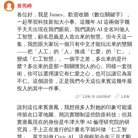
黃亮崢
各位好，我是 James。歡迎收聽《數位關鍵字》，
一起學習科技新知大小事。這幾年 AI 這兩個字幾
乎天天出現在我們眼前。我們講的 AI 全名叫做人
工智慧，顧名思義是人造出來的智慧。但今天這一
集，我想跟大家玩一個只有中文才能玩出來的雙關
——把「人工」的「人」換成「仁愛」的「仁」，
變成「仁工智慧」。一個字之差，多出來的是什
麼？多出來的是那一顆關懷別人的心。同樣一套技
術，你可以選擇讓它有仁愛之心，也可以讓它為富
不仁。這個諧音，正是我們今天這位來賓這幾年最
投入的其中一件事。
Link in context
Link
說到這位來賓唐鳳，我想很多人對她的印象可能還
停留在口罩地圖、簡訊實聯制這些防疫科技；但其
實唐鳳現在的身份是牛津大學 AI 倫理研究院的研
究員，手上正在進行的計畫名字就叫做「仁工智
慧」，英文叫做 Civic AI。這個框架今年三月才剛