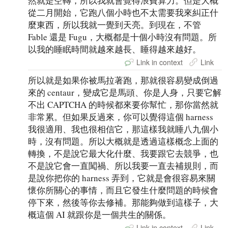
然就是空轉，所以我就會覺得浪費算力。但是大概
從二月開始，它跑八個小時也不太需要我來糾正什
麼東西，所以我就一覺到天亮。到現在，不管
Fable 還是 Fugu，大概都是十個小時沒有問題。所
以我的睡眠時間就越來越長、睡得越來越好。
Link in context
Link
所以就是如果你被馬拉著跑，那就很容易變成倒過
來的 centaur，變成它是馬頭、你是人身，只要它解
不出 CAPTCHA 的時候都來要你幫忙，那你當然就
非常累。但如果反過來，你可以覺得這個 harness
我很適用、我也很相信它，那這樣我就睡八九個小
時，沒有問題。所以大概就是透過這樣概念上面的
轉換，不是說它最大化什麼、我要跟它去競爭，也
不是說它會一直闖禍、所以我要一直去補規則，而
是說你把你的 harness 弄到，它就是會很容易來關
懷你所關心的事情，而且它發生什麼問題的時候會
停下來，然後等你去修補。那能夠做到這樣子，大
概這個 AI 就跟你是一個共生的關係。
Link in context
Link