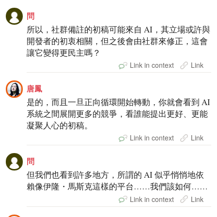
問
所以，社群備註的初稿可能來自 AI，其立場或許與
開發者的初衷相關，但之後會由社群來修正，這會
讓它變得更民主嗎？
Link in context
Link
唐鳳
是的，而且一旦正向循環開始轉動，你就會看到 AI
系統之間展開更多的競爭，看誰能提出更好、更能
凝聚人心的初稿。
Link in context
Link
問
但我們也看到許多地方，所謂的 AI 似乎悄悄地依
賴像伊隆・馬斯克這樣的平台……我們該如何……
Link in context
Link