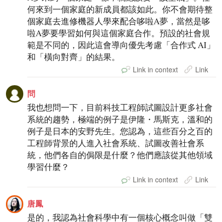
何來到一個家庭的新成員都該如此。你不會期待整
個家庭去進修機器人學來配合哆啦A夢，當然是哆
啦A夢要學習如何與這個家庭合作。預設的社會規
範是不同的，因此這會導向優先考慮「合作式 AI」
和「橫向對齊」的結果。
Link in context
Link
問
我也想問一下，目前科技工程師試圖設計更多社會
系統的趨勢，極端的例子是伊隆・馬斯克，溫和的
例子是日本的安野先生。您認為，這些百分之百的
工程師背景的人進入社會系統、試圖改善社會系
統，他們各自的侷限是什麼？他們應該從其他領域
學習什麼？
Link in context
Link
唐鳳
是的，我認為社會科學中有一個核心概念叫做「雙