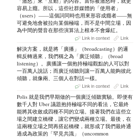
「激怒」來「互動」的內容。當你被激怒時，就更
容易上癮。所以，這些社群媒體的「使用者」
（users）——這個詞同時也用來形容成癮者——無
可避免地會被拉向某個極端，而不是中間立場，因
為中間的聲音在那些演算法上根本不會爆紅。
Link in context
Link
解決方案，就是將「廣播」（broadcasting）的邏
輯反轉過來，我們稱之為「廣泛傾聽」（broad
listening）。廣播讓一個抱持極端觀點的人可以對
一百萬人說話；而廣泛傾聽則讓一百萬人能夠彼此
傾聽，就像兩、三個人在對話一樣。
Link in context
Link
Polis 就是我們早期做的一個廣泛傾聽實驗。即便有
數千人對 Uber 議題抱持極端不同的看法，它最終
能將其收斂成四種不同的立場。接著我們在這些立
場之間建立橋樑，讓它們變成兩種立場。最後，在
這兩種立場之間再搭起橋樑，就形成了我們最終通
過成為政策的「罕見共識」（uncommon