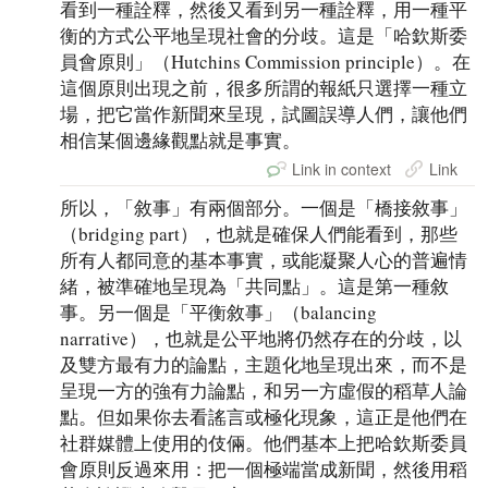
看到一種詮釋，然後又看到另一種詮釋，用一種平
衡的方式公平地呈現社會的分歧。這是「哈欽斯委
員會原則」（Hutchins Commission principle）。在
這個原則出現之前，很多所謂的報紙只選擇一種立
場，把它當作新聞來呈現，試圖誤導人們，讓他們
相信某個邊緣觀點就是事實。
Link in context
Link
所以，「敘事」有兩個部分。一個是「橋接敘事」
（bridging part），也就是確保人們能看到，那些
所有人都同意的基本事實，或能凝聚人心的普遍情
緒，被準確地呈現為「共同點」。這是第一種敘
事。另一個是「平衡敘事」（balancing
narrative），也就是公平地將仍然存在的分歧，以
及雙方最有力的論點，主題化地呈現出來，而不是
呈現一方的強有力論點，和另一方虛假的稻草人論
點。但如果你去看謠言或極化現象，這正是他們在
社群媒體上使用的伎倆。他們基本上把哈欽斯委員
會原則反過來用：把一個極端當成新聞，然後用稻