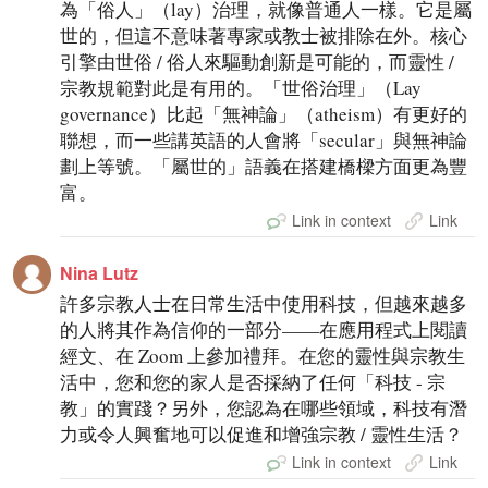
為「俗人」（lay）治理，就像普通人一樣。它是屬
世的，但這不意味著專家或教士被排除在外。核心
引擎由世俗 / 俗人來驅動創新是可能的，而靈性 /
宗教規範對此是有用的。「世俗治理」（Lay
governance）比起「無神論」（atheism）有更好的
聯想，而一些講英語的人會將「secular」與無神論
劃上等號。「屬世的」語義在搭建橋樑方面更為豐
富。
Link in context
Link
Nina Lutz
許多宗教人士在日常生活中使用科技，但越來越多
的人將其作為信仰的一部分——在應用程式上閱讀
經文、在 Zoom 上參加禮拜。在您的靈性與宗教生
活中，您和您的家人是否採納了任何「科技 - 宗
教」的實踐？另外，您認為在哪些領域，科技有潛
力或令人興奮地可以促進和增強宗教 / 靈性生活？
Link in context
Link