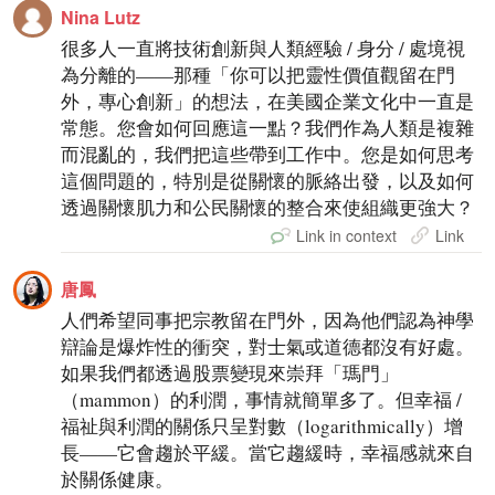
Nina Lutz
很多人一直將技術創新與人類經驗 / 身分 / 處境視
為分離的——那種「你可以把靈性價值觀留在門
外，專心創新」的想法，在美國企業文化中一直是
常態。您會如何回應這一點？我們作為人類是複雜
而混亂的，我們把這些帶到工作中。您是如何思考
這個問題的，特別是從關懷的脈絡出發，以及如何
透過關懷肌力和公民關懷的整合來使組織更強大？
Link in context
Link
唐鳳
人們希望同事把宗教留在門外，因為他們認為神學
辯論是爆炸性的衝突，對士氣或道德都沒有好處。
如果我們都透過股票變現來崇拜「瑪門」
（mammon）的利潤，事情就簡單多了。但幸福 /
福祉與利潤的關係只呈對數（logarithmically）增
長——它會趨於平緩。當它趨緩時，幸福感就來自
於關係健康。