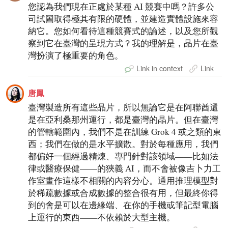
您認為我們現在正處於某種 AI 競賽中嗎？許多公
司試圖取得極其有限的硬體，並建造實體設施來容
納它。您如何看待這種競賽式的論述，以及您所觀
察到它在臺灣的呈現方式？我的理解是，晶片在臺
灣扮演了極重要的角色。
Link in context
Link
唐鳳
臺灣製造所有這些晶片，所以無論它是在阿聯酋還
是在亞利桑那州運行，都是臺灣的晶片。但在臺灣
的管轄範圍內，我們不是在訓練 Grok 4 或之類的東
西；我們在做的是水平擴散。對於每種應用，我們
都偏好一個經過精煉、專門針對該領域——比如法
律或醫療保健——的狹義 AI，而不會被像吉卜力工
作室畫作這樣不相關的內容分心。通用推理模型對
於稀疏數據或合成數據的整合很有用，但最終你得
到的會是可以在邊緣端、在你的手機或筆記型電腦
上運行的東西——不依賴於大型主機。