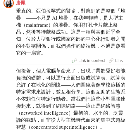
唐鳳
垂直的、亞伯拉罕式的譬喻，對應到的是整個「堆
疊」——不只是 AI 堆疊，在我年輕時，是大型主
機（mainframe）的堆疊。你用打孔卡片獻上祭
品，然後等待獻祭成功。這是一種與某個近乎全
知、位於大型銀行或國家內部的中心化行動者之間
的不對稱關係，而我們操作的終端機，不過是窺看
它的一扇窗。
Link in context
Link
但接著，個人電腦革命來了，出現了業餘愛好者能
負擔的硬體，可以運行桌面出版或試算表。試算表
允許了在地化的關懷——人們圍繞著像學校這樣的
特定需求來設計，並互相分享。這個互助的生態系
不依賴任何特定行動者。當我們把這些小型電腦連
接起來，就得到了網際網路——這正是網絡智慧
（networked intelligence）最初的、水平的、泛靈
論的觀點，而非從大型主機時代而來的集中式超級
智慧（concentrated superintelligence）。