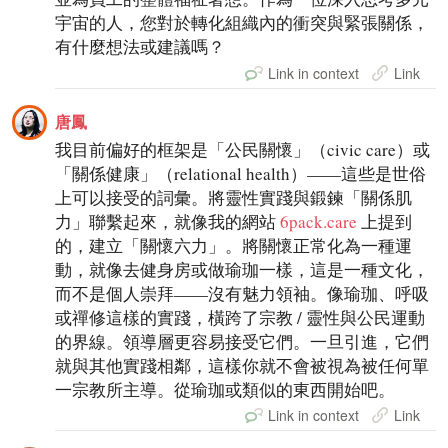
宇宙的人，您對於轉化組織內的衝突與緊張關係，
有什麼想法或建議嗎？
Link in context
Link
唐鳳
我目前偏好的框架是「公民關懷」（civic care）或
「關係健康」（relational health）——這些是世俗
上可以接受的詞彙。將靈性實踐與鍛鍊「關係肌
力」聯繫起來，就像我的網站
6pack.care
上提到
的，建立「關懷六力」。將關懷正常化為一種運
動，就像去健身房或做瑜珈一樣，這是一種文化，
而不是個人崇拜——沒有魅力領袖。像瑜珈、呼吸
或禪修這樣的實踐，橫跨了宗教 / 靈性與公民運動
的界線。領導層更容易接受它們。一旦引進，它們
就與其他實踐相鄰，這樣你就不會被視為被任何單
一宗教所主導。從瑜珈或類似的東西開始吧。
Link in context
Link