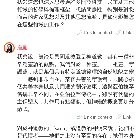
我知道您也深入思考過許多關於科技、民主及其他
領域的哲學與倫理框架。想請問靈性，特別是對您
而言的道家思想以及其他思想流派，是如何影響您
在這些領域的工作？
Link in context
Link
唐鳳
我會說，無論是民間道教還是神道教，都有一種非
常泛靈論的觀點。我們對於「神靈」——祖靈、守
護靈，或是某個具有特定道德範疇的自然地貌之靈
——感到非常自在。某個共善的守護者，只關心那
個共善本身以及其周遭的關係健康，這與亞伯拉罕
傳統非常不同。在亞伯拉罕傳統中，雖然有代禱的
主保聖人，其作用有點類似，但神靈的概念更加分
散式。
Link in context
Link
對於神道教的「kami」或道教的神明來說，祂們不
是代禱者——祂們之上沒有至高的存在；祂們本身