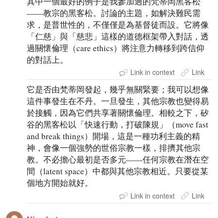
其中一個最好的例子是我參加過的梵蒂岡黑客松
——教宗的黑客松。討論的主題，如解決難民需
求，是普世性的，不僅僅是為基督徒而設。它將像
「仁慈」與「慈悲」這樣的道德框架帶入對話，透
過關懷倫理（care ethics）將注意力轉移到跨信仰
的對話上。
Link in context
Link
它是否由梵蒂岡發起，幾乎無關緊要；我可以想像
這件事發生在不丹。一旦發生，其他宗教也變得易
於接觸，因為它們共享著關懷倫理。相較之下，矽
谷的黑客松以「快速行動，打破陳規」（move fast
and break things）開場，這是一種功利主義的精
神，會像一個強勢的世俗宗教一樣，排擠其他宗
教。不必擔心最初是否多元——任何宗教在潛在空
間（latent space）中都與其他宗教相近。只要從某
個地方開始就好。
Link in context
Link