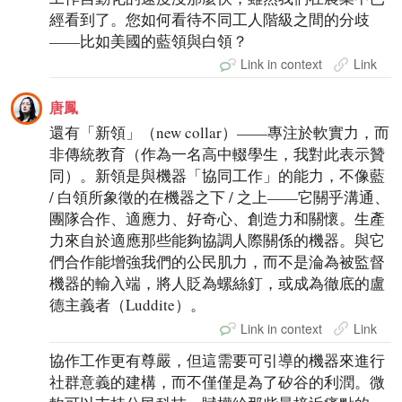
經看到了。您如何看待不同工人階級之間的分歧
——比如美國的藍領與白領？
Link in context
Link
唐鳳
還有「新領」（new collar）——專注於軟實力，而
非傳統教育（作為一名高中輟學生，我對此表示贊
同）。新領是與機器「協同工作」的能力，不像藍
/ 白領所象徵的在機器之下 / 之上——它關乎溝通、
團隊合作、適應力、好奇心、創造力和關懷。生產
力來自於適應那些能夠協調人際關係的機器。與它
們合作能增強我們的公民肌力，而不是淪為被監督
機器的輸入端，將人貶為螺絲釘，或成為徹底的盧
德主義者（Luddite）。
Link in context
Link
協作工作更有尊嚴，但這需要可引導的機器來進行
社群意義的建構，而不僅僅是為了矽谷的利潤。微