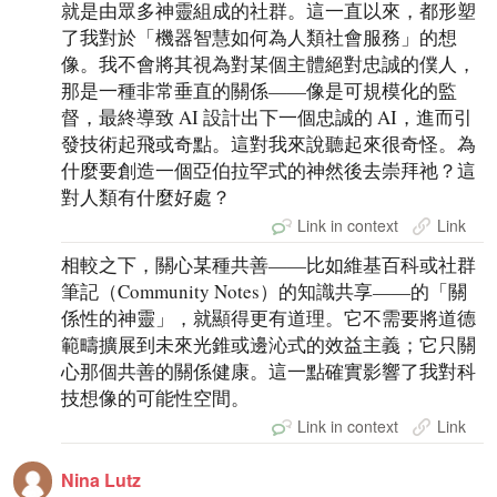
就是由眾多神靈組成的社群。這一直以來，都形塑
了我對於「機器智慧如何為人類社會服務」的想
像。我不會將其視為對某個主體絕對忠誠的僕人，
那是一種非常垂直的關係——像是可規模化的監
督，最終導致 AI 設計出下一個忠誠的 AI，進而引
發技術起飛或奇點。這對我來說聽起來很奇怪。為
什麼要創造一個亞伯拉罕式的神然後去崇拜祂？這
對人類有什麼好處？
Link in context
Link
相較之下，關心某種共善——比如維基百科或社群
筆記（Community Notes）的知識共享——的「關
係性的神靈」，就顯得更有道理。它不需要將道德
範疇擴展到未來光錐或邊沁式的效益主義；它只關
心那個共善的關係健康。這一點確實影響了我對科
技想像的可能性空間。
Link in context
Link
Nina Lutz