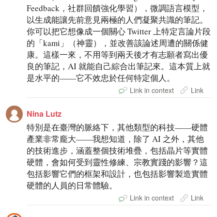
Feedback，社群回饋強化學習），微調語言模型，
以生成能讓先前意見兩極的人們凝聚共識的筆記。
你可以把它想像成一個關心 Twitter 上特定言論片段
的「kami」（神靈），並改善該論述周遭的關係健
康。這樣一來，不用等到兩天後才有志願者寫出優
良的筆記，AI 就能自己綜合出筆記來。這本質上就
是水平的——它不效忠於任何特定個人。
Link in context
Link
Nina Lutz
特別是在臺灣的脈絡下，其他類型的科技——硬體
產業非常龐大——我想知道，除了 AI 之外，其他
的技術進步，涵蓋整個技術堆疊，包括晶片等實體
硬體，會如何受到靈性修練、宗教實踐的影響？這
包括影響它們的框架和設計，也包括影響製造實體
硬體的人員的日常體驗。
Link in context
Link