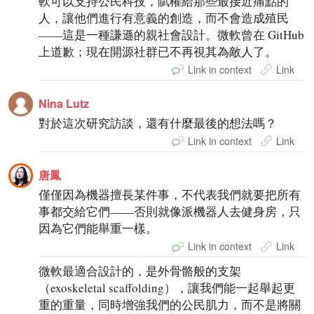
軟可以支持公民科技，賦權給那些最接近痛點的
人，讓他們進行有意義的創造，而不會造成殖民
——這是一種謙遜的親社會設計。微軟曾在 GitHub
上道歉；現在開源社群已不再視其為敵人了。
Link in context
Link
Nina Lutz
對於這次研究訪談，還有什麼最後的想法嗎？
Link in context
Link
唐鳳
僅僅因為機器擅長某件事，不代表我們就要把所有
事都交給它們——否則就像派機器人去健身房，只
因為它們能舉重一樣。
Link in context
Link
微軟最適合設計的，是外骨骼般的支架
（exoskeletal scaffolding），讓我們能一起舉起更
重的重量，同時增強我們的公民肌力，而不是將關