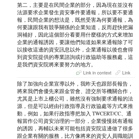
第二，主要是在民間企業的部分，因為現在並沒有
法源要求企業發生資安事件要通報，所以要不要通
報，民間企業的想法是，既然受害為何要通報，為
何要讓跟我有競爭關係的企業知道，反而趕快把漏
洞補好，因此這個部分看要用什麼樣的方式來增加
企業的通報誘因，要讓他們知道如果來通報除了可
以接收這邊的資安訊息以外，企業通報以後也會得
到資安院提供的專業諮詢或行政協助等服務處，這
是我們資安院將來要努力的地方。
Link in context
Link
除了加強向企業宣導以外，我昨天也跟部長報告，
將來我們會優先來跟金管會、證交所等機關合作，
尤其是上市上櫃公司，雖然沒有強制要求通報的法
源，但是可以經由行政指導及行政協處等方式來推
動，例如，如果行政指導把加入 TWCERT/CC、通
報當作公司資安治理的一部分，企業慢慢就有通報
的誘因，再輔以未來可能包括資安院這邊做了很多
跟企業有關的服務，比方像將來的資安人員職能訓