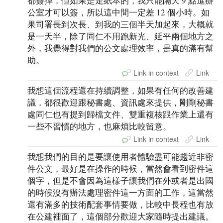
都簽掉，但如果是走紙本的，我只能隔天 9 點進辦
公室才可以簽，所以這中間一定差 12 個小時。如
果司署長到次長、到我的三個半天加起來，大概就
是一天半，除了同仁不用跑新光、延平兩個地方之
外，我覺得對我們的公文處理效率，是真的滿有幫
助。
Link in context
Link
我想這個流程還在持續調整，如果有任何的改善建
議，都很歡迎跟秘書處、資訊處來提供，剛剛秘書
處同仁也有提到歸檔文件、雙重複核跟作業上還有
一些不習慣的地方，也麻煩比較留意。
Link in context
Link
我想我們的目的是要讓使用者體驗盡可能趨近非密
件公文，最好是在操作的時候，當然會看到密件這
個字，但是不會因為這樣子讓我們在外或者是出國
的時候沒有辦法處理密件這一方面的工作，這當然
還有滿多的技術配套事情要做，比較中長程也有放
在公建裡面了，這個部分歡迎大家隨時提出建議。