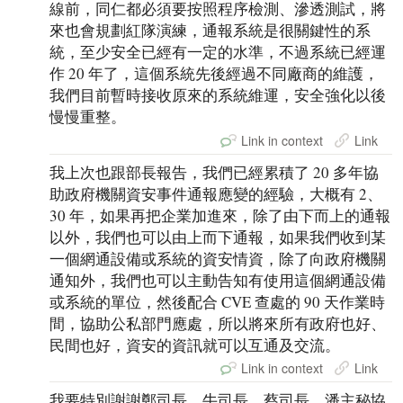
線前，同仁都必須要按照程序檢測、滲透測試，將
來也會規劃紅隊演練，通報系統是很關鍵性的系
統，至少安全已經有一定的水準，不過系統已經運
作 20 年了，這個系統先後經過不同廠商的維護，
我們目前暫時接收原來的系統維運，安全強化以後
慢慢重整。
Link in context
Link
我上次也跟部長報告，我們已經累積了 20 多年協
助政府機關資安事件通報應變的經驗，大概有 2、
30 年，如果再把企業加進來，除了由下而上的通報
以外，我們也可以由上而下通報，如果我們收到某
一個網通設備或系統的資安情資，除了向政府機關
通知外，我們也可以主動告知有使用這個網通設備
或系統的單位，然後配合 CVE 查處的 90 天作業時
間，協助公私部門應處，所以將來所有政府也好、
民間也好，資安的資訊就可以互通及交流。
Link in context
Link
我要特別謝謝鄭司長、牛司長、蔡司長、潘主秘協