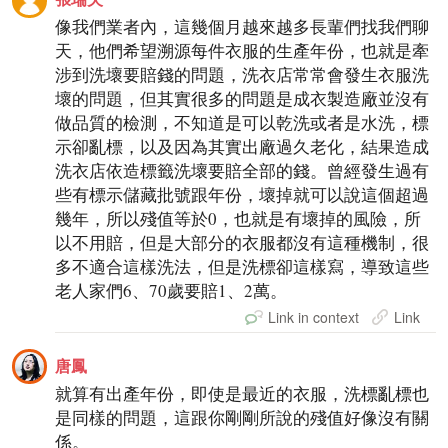
像我們業者內，這幾個月越來越多長輩們找我們聊
天，他們希望溯源每件衣服的生產年份，也就是牽
涉到洗壞要賠錢的問題，洗衣店常常會發生衣服洗
壞的問題，但其實很多的問題是成衣製造廠並沒有
做品質的檢測，不知道是可以乾洗或者是水洗，標
示卻亂標，以及因為其實出廠過久老化，結果造成
洗衣店依造標籤洗壞要賠全部的錢。曾經發生過有
些有標示儲藏批號跟年份，壞掉就可以說這個超過
幾年，所以殘值等於0，也就是有壞掉的風險，所
以不用賠，但是大部分的衣服都沒有這種機制，很
多不適合這樣洗法，但是洗標卻這樣寫，導致這些
老人家們6、70歲要賠1、2萬。
Link in context
Link
唐鳳
就算有出產年份，即使是最近的衣服，洗標亂標也
是同樣的問題，這跟你剛剛所說的殘值好像沒有關
係。