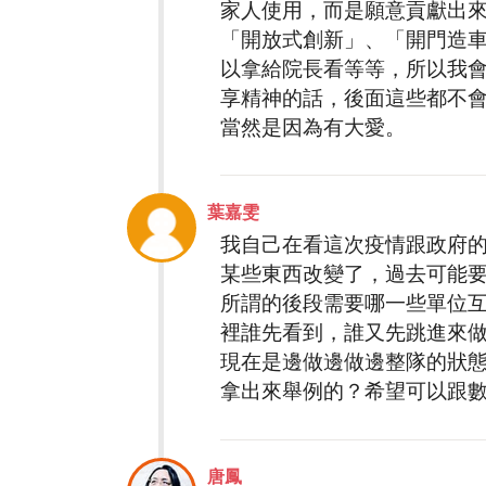
家人使用，而是願意貢獻出
「開放式創新」、「開門造
以拿給院長看等等，所以我
享精神的話，後面這些都不
當然是因為有大愛。
葉嘉雯
我自己在看這次疫情跟政府
某些東西改變了，過去可能
所謂的後段需要哪一些單位
裡誰先看到，誰又先跳進來
現在是邊做邊做邊整隊的狀
拿出來舉例的？希望可以跟
唐鳳