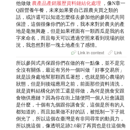
他做做
農產品產銷履歷資料鏈結化處理
，像N章一
Q跟營養午餐，未來如果要自己跟農夫買之類的
話，或許還可以知道怎麼樣去參加他的參與式共同
保證，這個很像你們的工作，我本來對於農夫的產
地是毫無興趣，但是如果裡面有一顆西瓜是我的名
字來命名，而且每天可以透過空照來看到現場的狀
況，我忽然對那一塊土地產生了感情。
Link in context
Link
所以參與式共保跟你們在做的有一點像，並不是完
全沒有關係，最近有另外一個叫做「好事交易所」
就是設身處地幫那顆西瓜著想，也就是開心農場的
狀態，但是到後端應用之前，前面那些資料清洗，
就是資料結構化的苦工還是得做，為何是挑食安跟
食物供應鏈？因為你在街上隨便問一個人社會議題
是什麼，十個有九個跟你講食安，這個是所有的人
都知道的，而且如果做不好的話，被抵制一下子就
倒光了，所以這個在臺灣是有非同尋常的動員力，
所以挑這個，像透明足跡2.0刷了再買也是往這個角