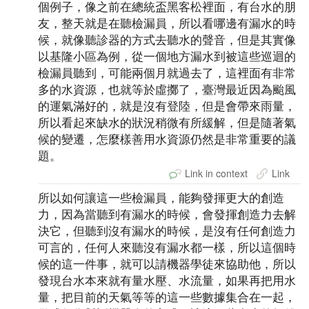
個例子，像之前在總統盃黑客松裡面，有台水的朋
友，整天就是在聽檢漏員，所以看哪邊有漏水的時
候，就像聽診器的方式去聽水的聲音，但是其實像
以基隆小區為例，從一個地方漏水到被這些巡迴的
檢漏員聽到，可能兩個月就過去了，這裡面有非常
多的水資源，也就等於虛擲了，臺灣最近因為颱風
的運氣滿好的，就是沒有登陸，但是會帶來雨量，
所以看起來缺水的狀況稍微有所緩解，但是隨著氣
候的變遷，怎麼樣善用水資源仍然是非常重要的議
題。
Link in context
Link
所以如何讓這一些檢漏員，能夠發揮更大的創造
力，因為當聽到有漏水的時候，會發揮創造力去解
決它，但聽到沒有漏水的時候，是沒有任何創造力
可言的，任何人來聽沒有漏水都一樣，所以這個時
候的這一件事，就可以請機器學徒來協助他，所以
發現台水本來就有量水壓、水流量，如果再把用水
量，把目前的天氣等等的這一些數據集合在一起，