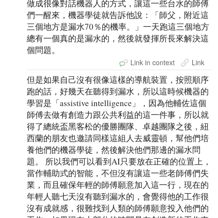
做成很像對話機器人的方式，讓這一些台水的師傅
們一醒來，機器學徒就告訴他說：「師父，附近這
三個地方是漏水70％的機率。」一天跑這三個地方
總有一個真的是漏水的，然後就發揮所長來解決這
個問題。
Link in context
Link
但是如果自己沒有很像這樣的導航裝置，按照順序
跑的話，好幾天在聽得到漏水，所以這時候機器的
學習是「assistive intelligence」，因為他輔佐這個
師傅去做有創造力跟公共利益的這一件事，所以就
得了總統盃黑客松的優勝團隊、卓越團隊之後，紐
西蘭的朋友也邀請同樣這組人去威靈頓，幫他們培
養他們的機器學徒，然後解決他們那邊的漏水問
題。 所以我們可以看到AI只要放在正確的位置上，
當作輔助式的智能，不但沒有讓這一些老師傅們失
業，而且確保年輕的師傅願意加入這一行，現在的
年輕人聽七天沒有聽到漏水的，會覺得他的工作很
沒有成就感，很難找到人類的師傅願意投入他們的