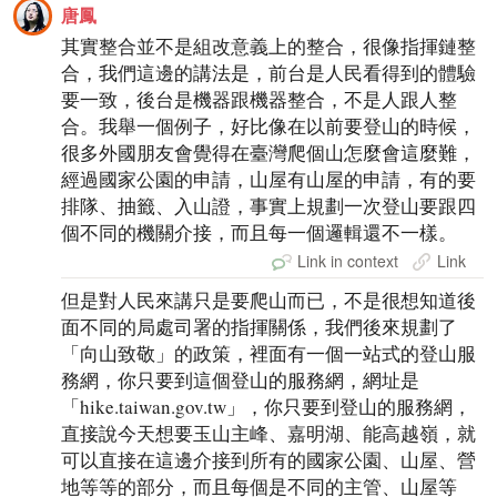
唐鳳
其實整合並不是組改意義上的整合，很像指揮鏈整
合，我們這邊的講法是，前台是人民看得到的體驗
要一致，後台是機器跟機器整合，不是人跟人整
合。我舉一個例子，好比像在以前要登山的時候，
很多外國朋友會覺得在臺灣爬個山怎麼會這麼難，
經過國家公園的申請，山屋有山屋的申請，有的要
排隊、抽籤、入山證，事實上規劃一次登山要跟四
個不同的機關介接，而且每一個邏輯還不一樣。
Link in context
Link
但是對人民來講只是要爬山而已，不是很想知道後
面不同的局處司署的指揮關係，我們後來規劃了
「向山致敬」的政策，裡面有一個一站式的登山服
務網，你只要到這個登山的服務網，網址是
「hike.taiwan.gov.tw」，你只要到登山的服務網，
直接說今天想要玉山主峰、嘉明湖、能高越嶺，就
可以直接在這邊介接到所有的國家公園、山屋、營
地等等的部分，而且每個是不同的主管、山屋等