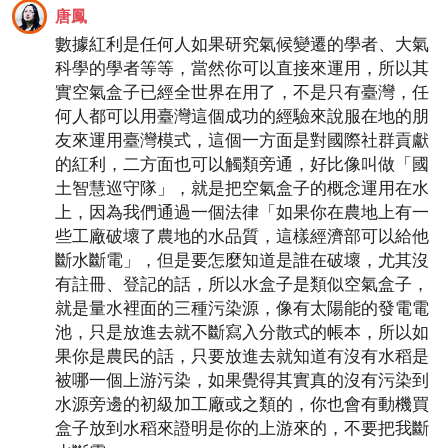
唐鳳
數據紅利是任何人如果研究氣候變遷的學者、大氣
科學的學者等等，當然你可以直接來運用，所以其
實空氣盒子已經全世界在用了，不是只有臺灣，任
何人都可以用臺灣這個成功的經驗來說服在地的朋
友來運用臺灣模式，這個一方面是對國際社群貢獻
的紅利，二方面也可以觸類旁通，好比像叫做「國
土智慧巡守隊」，就是把空氣盒子的概念運用在水
上，因為我們通過一個法律「如果你在農地上有一
些工廠破壞了農地的水品質，這樣經濟部可以給他
斷水斷電」，但是要怎麼知道是誰在破壞，尤其沒
有註冊、登記的話，所以水盒子是類似空氣盒子，
就是量水裡面的三種污染源，像有太陽能的發電電
池，只是放進去就不斷寫入分散式的帳本，所以如
果你是農民的話，只要放進去就知道有沒有水稻是
被哪一個上游污染，如果覺得其實真的沒有污染到
水源旁邊的初級加工廠或之類的，你也會有動機買
盒子放到水稻來證明是你的上游來的，不要把我斷