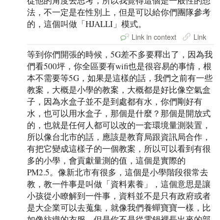
從他的角度去思考，所以我覺得這個是一般性的想
法，不一定是在性別上，但是可以給你們團隊參考
的，這個叫做「HJALLI」模式。
Link in context
Link
等到你們開張的時候，5G差不多要釋出了，因為我
們看500坪，你全區要有wifi也是很容易的事情，根
本不需要等5G，如果是這樣的話，我們之前有一些
教案，大概是小學的教案，大概都是好比像空氣盒
子，因為水盒子並不是到處都有水，你們剛好有
水，也可以用水盒子，那個是什麼？那個是開放式
的，也就是任何人都可以改的一套環境量測裝置，
所以像台北市的話，應該是教育局跟資訊局合作，
有把它變成這樣子的一個教案，所以可以看到有很
多的小學，會貢獻量測的值，這個是實際的
PM2.5。像新北市有很多，這個是小學階段很常去
教，教一件事是叫做「資料素養」，這個意思是讓
小孩從小瞭解到一件事，資料並不是只有政府或者
是大企業可以去蒐集，就像我們養蟬寶寶一樣，比
如像紡織的衣服，但是你不是從電鍋裡長出來的部