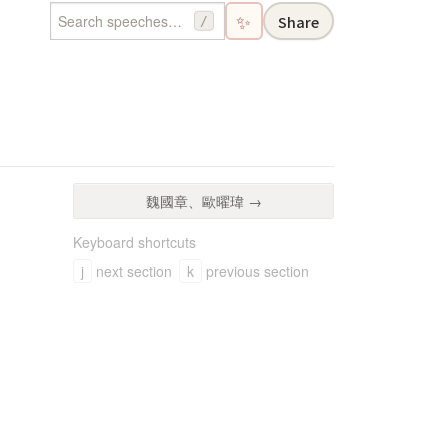
✨
Share
/
魏國章、歐曜瑋 →
Keyboard shortcuts
j
next section
k
previous section