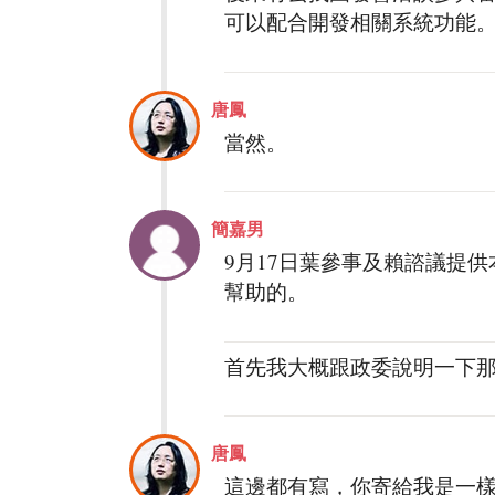
可以配合開發相關系統功能
唐鳳
當然。
簡嘉男
9月17日葉參事及賴諮議提
幫助的。
首先我大概跟政委說明一下
唐鳳
這邊都有寫，你寄給我是一